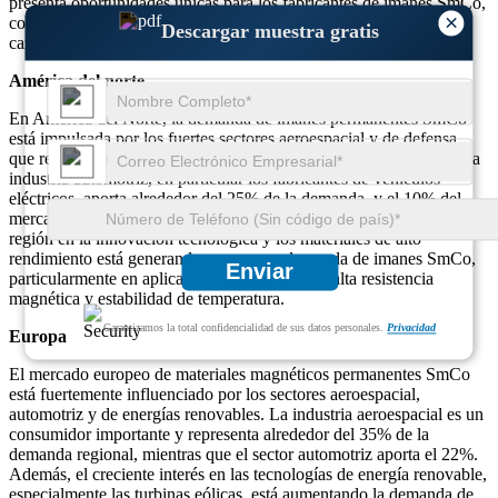
presenta oportunidades únicas para los fabricantes de imanes SmCo,
×
con importantes inversiones en I+D para satisfacer las necesidades
Descargar muestra gratis
cambiantes de estas industrias.
América del norte
En América del Norte, la demanda de imanes permanentes SmCo
está impulsada por los fuertes sectores aeroespacial y de defensa,
que representan aproximadamente el 40% del mercado regional. La
industria automotriz, en particular los fabricantes de vehículos
eléctricos, aporta alrededor del 25% de la demanda, y el 10% del
mercado se atribuye a la automatización industrial. El enfoque de la
región en la innovación tecnológica y los materiales de alto
rendimiento está generando una mayor demanda de imanes SmCo,
Enviar
particularmente en aplicaciones que requieren alta resistencia
magnética y estabilidad de temperatura.
Garantizamos la total confidencialidad de sus datos personales.
Privacidad
Europa
El mercado europeo de materiales magnéticos permanentes SmCo
está fuertemente influenciado por los sectores aeroespacial,
automotriz y de energías renovables. La industria aeroespacial es un
consumidor importante y representa alrededor del 35% de la
demanda regional, mientras que el sector automotriz aporta el 22%.
Además, el creciente interés en las tecnologías de energía renovable,
especialmente las turbinas eólicas, está aumentando la demanda de