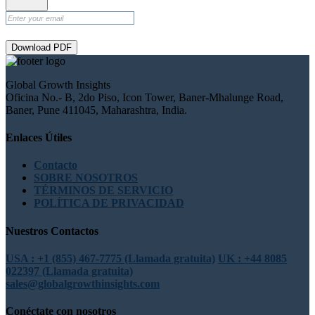
Download PDF
Global Growth Insights
Oficina No.- B, 2do Piso, Icon Tower, Baner-Mhalunge Road,
Baner, Pune 411045, Maharashtra, India.
Enlaces Útiles
Contacto
SOBRE NOSOTROS
TÉRMINOS DE SERVICIO
POLÍTICA DE PRIVACIDAD
Nuestros Contactos
USA : +1 (855) 467-7775 (Llamada gratuita)
UK : +44 8085
022397 (Llamada gratuita)
sales@globalgrowthinsights.com
Conéctate con nosotros