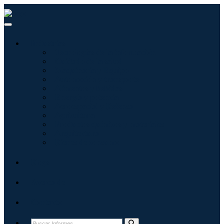
Industrias
Tecnologías de la información
Cuidado de la salud
Maquinaria y Equipo
Automoción y transporte
Alimentos y bebidas
Energía y potencia
Aeroespacial y Defensa
Agricultura
Productos químicos y materiales
Arquitectura
Bienes de consumo
Blogs
Acerca de
Contacto