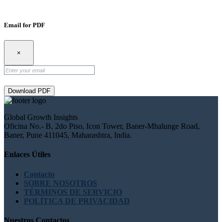
Email for PDF
×
Download PDF
Global Growth Insights
Oficina No.- B, 2do Piso, Icon Tower, Baner-Mhalunge Road,
Baner, Pune 411045, Maharashtra, India.
Enlaces Útiles
Contacto
SOBRE NOSOTROS
TÉRMINOS DE SERVICIO
POLÍTICA DE PRIVACIDAD
Nuestros Contactos