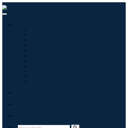
Industrias
Tecnologías de la información
Cuidado de la salud
Maquinaria y Equipo
Automoción y transporte
Alimentos y bebidas
Energía y potencia
Aeroespacial y Defensa
Agricultura
Productos químicos y materiales
Arquitectura
Bienes de consumo
Blogs
Acerca de
Contacto