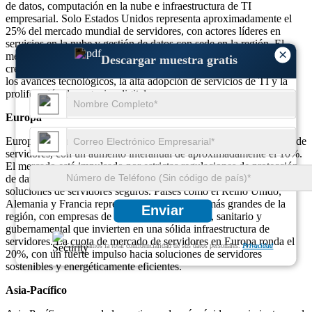
de datos, computación en la nube e infraestructura de TI
empresarial. Solo Estados Unidos representa aproximadamente el
25% del mercado mundial de servidores, con actores líderes en
servicios en la nube y gestión de datos con sede en la región. El
×
mercado en América del Norte ha experimentado una tasa de
Descargar muestra gratis
crecimiento constante de alrededor del 12% anual, respaldado por
los avances tecnológicos, la alta adopción de servicios de TI y la
proliferación de negocios digitales.
Europa
Europa está presenciando un crecimiento constante en el mercado de
servidores, con un aumento interanual de aproximadamente el 10%.
El mercado está impulsado por estrictas regulaciones de protección
de datos como GDPR, que han estimulado la demanda de
soluciones de servidores seguros. Países como el Reino Unido,
Alemania y Francia representan los mercados más grandes de la
Enviar
región, con empresas de los sectores financiero, sanitario y
gubernamental que invierten en una sólida infraestructura de
servidores. La cuota de mercado de servidores en Europa ronda el
Garantizamos la total confidencialidad de sus datos personales.
Privacidad
20%, con un fuerte impulso hacia soluciones de servidores
sostenibles y energéticamente eficientes.
Asia-Pacífico