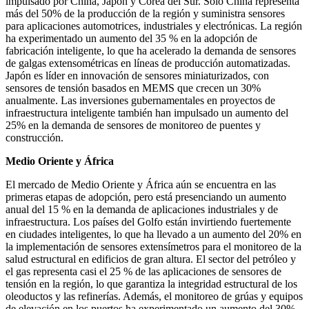
impulsado por China, Japón y Corea del Sur. Solo China representa
más del 50% de la producción de la región y suministra sensores
para aplicaciones automotrices, industriales y electrónicas. La región
ha experimentado un aumento del 35 % en la adopción de
fabricación inteligente, lo que ha acelerado la demanda de sensores
de galgas extensométricas en líneas de producción automatizadas.
Japón es líder en innovación de sensores miniaturizados, con
sensores de tensión basados ​​en MEMS que crecen un 30%
anualmente. Las inversiones gubernamentales en proyectos de
infraestructura inteligente también han impulsado un aumento del
25% en la demanda de sensores de monitoreo de puentes y
construcción.
Medio Oriente y África
El mercado de Medio Oriente y África aún se encuentra en las
primeras etapas de adopción, pero está presenciando un aumento
anual del 15 % en la demanda de aplicaciones industriales y de
infraestructura. Los países del Golfo están invirtiendo fuertemente
en ciudades inteligentes, lo que ha llevado a un aumento del 20% en
la implementación de sensores extensímetros para el monitoreo de la
salud estructural en edificios de gran altura. El sector del petróleo y
el gas representa casi el 25 % de las aplicaciones de sensores de
tensión en la región, lo que garantiza la integridad estructural de los
oleoductos y las refinerías. Además, el monitoreo de grúas y equipos
de elevación en los puertos ha experimentado un aumento del 30%,