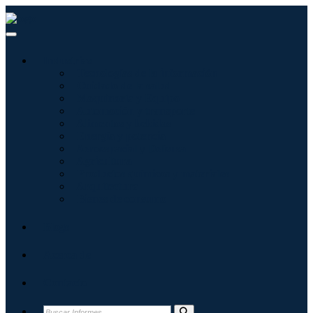
Industrias
Tecnologías de la información
Cuidado de la salud
Maquinaria y Equipo
Automoción y transporte
Alimentos y bebidas
Energía y potencia
Aeroespacial y Defensa
Agricultura
Productos químicos y materiales
Arquitectura
Bienes de consumo
Blogs
Acerca de
Contacto