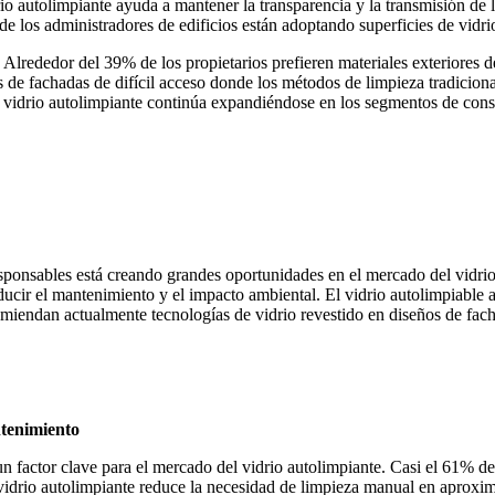
io autolimpiante ayuda a mantener la transparencia y la transmisión de
los administradores de edificios están adoptando superficies de vidrio r
Alrededor del 39% de los propietarios prefieren materiales exteriores d
s de fachadas de difícil acceso donde los métodos de limpieza tradicion
vidrio autolimpiante continúa expandiéndose en los segmentos de constr
sponsables está creando grandes oportunidades en el mercado del vidrio
ducir el mantenimiento y el impacto ambiental. El vidrio autolimpiable a
endan actualmente tecnologías de vidrio revestido en diseños de fachad
ntenimiento
factor clave para el mercado del vidrio autolimpiante. Casi el 61% de l
l vidrio autolimpiante reduce la necesidad de limpieza manual en apro