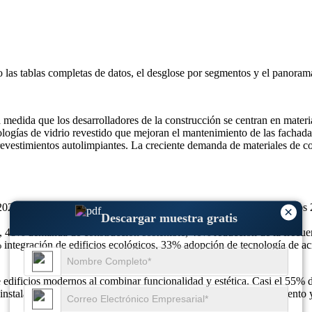
o las
tablas completas de datos, el desglose por segmentos y el panoram
medida que los desarrolladores de la construcción se centran en mater
ologías de vidrio revestido que mejoran el mantenimiento de las fachadas
revestimientos autolimpiantes. La creciente demanda de materiales de 
2025, se prevé que alcance los 2.060 millones de dólares en 2026 y los
×
Descargar muestra gratis
48% demanda de construcción sostenible, 40% reducción de la frecuenc
integración de edificios ecológicos, 33% adopción de tecnología de acri
 edificios modernos al combinar funcionalidad y estética. Casi el 55% d
instalaciones de fachadas. Estas tecnologías reducen el mantenimiento 