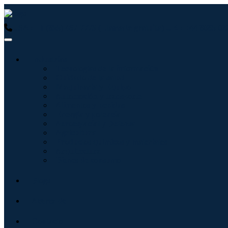
USA : +1 (855) 467-7775 (Llamada gratuita)
UK : +44 8085 02
Industrias
Tecnologías de la información
Cuidado de la salud
Maquinaria y Equipo
Automoción y transporte
Alimentos y bebidas
Energía y potencia
Aeroespacial y Defensa
Agricultura
Productos químicos y materiales
Arquitectura
Bienes de consumo
Blogs
Acerca de
Contacto