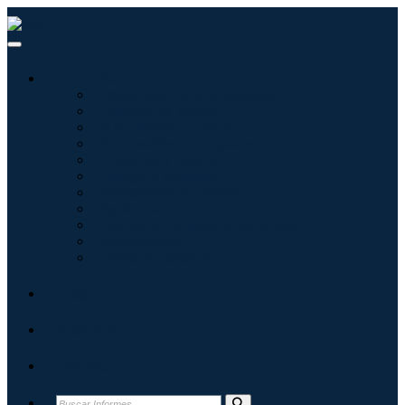
Industrias
Tecnologías de la información
Cuidado de la salud
Maquinaria y Equipo
Automoción y transporte
Alimentos y bebidas
Energía y potencia
Aeroespacial y Defensa
Agricultura
Productos químicos y materiales
Arquitectura
Bienes de consumo
Blogs
Acerca de
Contacto