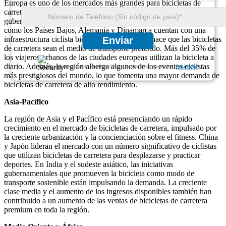
Europa es uno de los mercados más grandes para bicicletas de
carretera, impulsado por una fuerte cultura ciclista e iniciativas
gubernamentales que promueven el transporte sostenible. Países
como los Países Bajos, Alemania y Dinamarca cuentan con una
infraestructura ciclista bien establecida, lo que hace que las bicicletas
Enviar
de carretera sean el medio de transporte preferido. Más del 35% de
los viajeros urbanos de las ciudades europeas utilizan la bicicleta a
diario. Además, la región alberga algunos de los eventos ciclistas
Garantizamos la total confidencialidad de sus datos personales.
Privacidad
más prestigiosos del mundo, lo que fomenta una mayor demanda de
bicicletas de carretera de alto rendimiento.
Asia-Pacífico
La región de Asia y el Pacífico está presenciando un rápido
crecimiento en el mercado de bicicletas de carretera, impulsado por
la creciente urbanización y la concienciación sobre el fitness. China
y Japón lideran el mercado con un número significativo de ciclistas
que utilizan bicicletas de carretera para desplazarse y practicar
deportes. En India y el sudeste asiático, las iniciativas
gubernamentales que promueven la bicicleta como modo de
transporte sostenible están impulsando la demanda. La creciente
clase media y el aumento de los ingresos disponibles también han
contribuido a un aumento de las ventas de bicicletas de carretera
premium en toda la región.