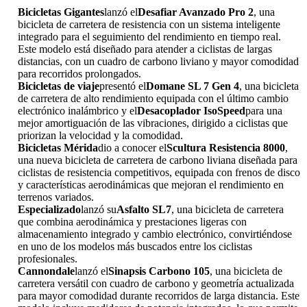
Bicicletas Gigantes
lanzó el
Desafiar Avanzado Pro 2
, una
bicicleta de carretera de resistencia con un sistema inteligente
integrado para el seguimiento del rendimiento en tiempo real.
Este modelo está diseñado para atender a ciclistas de largas
distancias, con un cuadro de carbono liviano y mayor comodidad
para recorridos prolongados.
Bicicletas de viaje
presentó el
Domane SL 7 Gen 4
, una bicicleta
de carretera de alto rendimiento equipada con el último cambio
electrónico inalámbrico y el
Desacoplador IsoSpeed
para una
mejor amortiguación de las vibraciones, dirigido a ciclistas que
priorizan la velocidad y la comodidad.
Bicicletas Mérida
dio a conocer el
Scultura Resistencia 8000
,
una nueva bicicleta de carretera de carbono liviana diseñada para
ciclistas de resistencia competitivos, equipada con frenos de disco
y características aerodinámicas que mejoran el rendimiento en
terrenos variados.
Especializado
lanzó su
Asfalto SL7
, una bicicleta de carretera
que combina aerodinámica y prestaciones ligeras con
almacenamiento integrado y cambio electrónico, convirtiéndose
en uno de los modelos más buscados entre los ciclistas
profesionales.
Cannondale
lanzó el
Sinapsis Carbono 105
, una bicicleta de
carretera versátil con cuadro de carbono y geometría actualizada
para mayor comodidad durante recorridos de larga distancia. Este