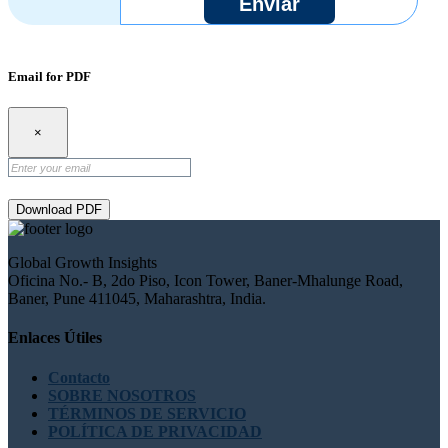
Enviar
Email for PDF
×
Download PDF
Global Growth Insights
Oficina No.- B, 2do Piso, Icon Tower, Baner-Mhalunge Road,
Baner, Pune 411045, Maharashtra, India.
Enlaces Útiles
Contacto
SOBRE NOSOTROS
TÉRMINOS DE SERVICIO
POLÍTICA DE PRIVACIDAD