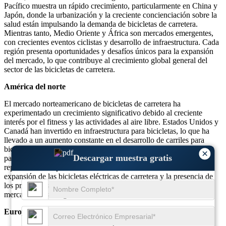
Pacífico muestra un rápido crecimiento, particularmente en China y
Japón, donde la urbanización y la creciente concienciación sobre la
salud están impulsando la demanda de bicicletas de carretera.
Mientras tanto, Medio Oriente y África son mercados emergentes,
con crecientes eventos ciclistas y desarrollo de infraestructura. Cada
región presenta oportunidades y desafíos únicos para la expansión
del mercado, lo que contribuye al crecimiento global general del
sector de las bicicletas de carretera.
América del norte
El mercado norteamericano de bicicletas de carretera ha
experimentado un crecimiento significativo debido al creciente
interés por el fitness y las actividades al aire libre. Estados Unidos y
Canadá han invertido en infraestructura para bicicletas, lo que ha
llevado a un aumento constante en el desarrollo de carriles para
bicicletas. Más de 50 millones de personas en América del Norte
×
Descargar muestra gratis
participan activamente en el ciclismo, y las bicicletas de carretera
representan una parte sustancial de las ventas de bicicletas. La
expansión de las bicicletas eléctricas de carretera y la presencia de
los principales fabricantes de bicicletas impulsan aún más el
mercado en esta región.
Europa