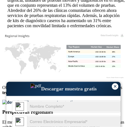
urgencia, unidades de pruebas móviles y diagnósticos en el hogar,
que en conjunto representan el 13% del volumen de pruebas.
Alrededor del 26% de las clínicas comunitarias ofrecen ahora
servicios de pruebas respiratorias rápidas. Además, la adopción
de kits de diagnóstico caseros ha aumentado un 31% entre
pacientes con movilidad limitada o enfermedades crónicas.
USD 26.58 Bn
38%
USD 18.89 Bn
27%
USD 16.09 Bn
23%
USD 8.40 Bn
12%
×
Obtenga información completa sobre el
tamaño del mercado
y las
Descargar muestra gratis
tendencias de crecimiento
Descargar muestra gratis
Perspectivas regionales
El mercado de diagnóstico de enfermedades infecciosas respiratorias