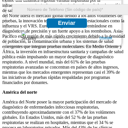
exhibe una dinámica regional variada impulsada por la
infraestructura sanitaria, la prevalencia de enfermedades, las políticas
de salud pública y las tasas de adopción de diagnósticos. América
del Norte lidera el mercado global debido a los altos volúmenes de
pruebas, la innovación tecnológica y los brotes estacionales como la
Enviar
influenza y el VRS. Europa le sigue de cerca, centrándose en
diagnósticos de precisión y un fuerte apoyo a los reembolsos. Asia-
Pacífico es la región de más rápido crecimiento debido a la densidad
Garantizamos la total confidencialidad de sus datos personales.
Privacidad
de población, la contaminación urbana y los sistemas de salud
emergentes que integran pruebas moleculares. En Medio Oriente y
África, la inversión en infraestructura sanitaria y campañas de salud
pública están impulsando un mayor despliegue de diagnóstico
respiratorio. A nivel mundial, más del 61% de las pruebas
respiratorias avanzadas se concentran en países de altos ingresos,
mientras que los mercados emergentes representan casi el 39% de
las iniciativas de pruebas rápidas respaldadas por programas
financiados por donantes.
América del norte
América del Norte posee la mayor participación del mercado de
diagnóstico de enfermedades infecciosas respiratorias,
contribuyendo aproximadamente con el 37% de los volúmenes
globales. En Estados Unidos, más del 52 % de las pruebas
respiratorias se realizan en hospitales, mientras que el 34 % se
procesa en laboratorios privados. Más del 43% de las clínicas