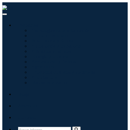
Industrias
Tecnologías de la información
Cuidado de la salud
Maquinaria y Equipo
Automoción y transporte
Alimentos y bebidas
Energía y potencia
Aeroespacial y Defensa
Agricultura
Productos químicos y materiales
Arquitectura
Bienes de consumo
Blogs
Acerca de
Contacto