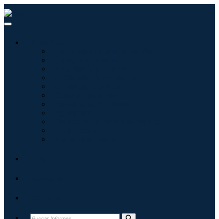
Industrias
Tecnologías de la información
Cuidado de la salud
Maquinaria y Equipo
Automoción y transporte
Alimentos y bebidas
Energía y potencia
Aeroespacial y Defensa
Agricultura
Productos químicos y materiales
Arquitectura
Bienes de consumo
Blogs
Acerca de
Contacto