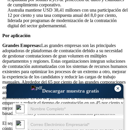
de cumplimiento corporativo.
Australia mantiene USD 38,41 millones con una participación del
12 por ciento y una tasa compuesta anual del 8,0 por ciento,
liderada por programas de modernización de la contratación
digital del sector gubernamental.
Por aplicación
Grandes Empresas:
Las grandes empresas son las principales
adoptadoras de plataformas de contratación debido a su necesidad
de gestionar contrataciones de gran volumen en múltiples
departamentos y regiones. Estas organizaciones integran soluciones
de contratación automatizadas con los sistemas de recursos humanos
existentes para optimizar los procesos de un extremo a otro, mejorar
la experiencia de los candidatos y reducir las cargas de trabajo
manuales. Alrededor del 65 por ciento de las grandes corporaciones
emplean plataformas de contratación avanzadas equipadas con
×
Descargar muestra gratis
análisis basados ​​en inteligencia artificial y funciones de selección
automatizadas. El uso de plataformas de contratación ayuda a estas
empresas a reducir el tiempo de contratación en un 45 por ciento y
mejorar las tasas de retención de talento a través de decisiones
basadas en datos y conocimientos de contratación predictivos.
El segmento de grandes empresas del mercado de plataformas de
contratación se estima en 520,14 millones de dólares en 2025 y se