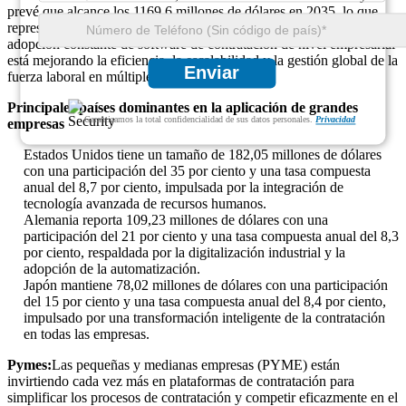
prevé que alcance los 1169,6 millones de dólares en 2035, lo que
representa casi el 58 por ciento de la cuota de mercado total. La
adopción constante de software de contratación de nivel empresarial
está mejorando la eficiencia, la escalabilidad y la gestión global de la
Enviar
fuerza laboral en múltiples industrias.
Principales países dominantes en la aplicación de grandes
Garantizamos la total confidencialidad de sus datos personales.
Privacidad
empresas
Estados Unidos tiene un tamaño de 182,05 millones de dólares
con una participación del 35 por ciento y una tasa compuesta
anual del 8,7 por ciento, impulsada por la integración de
tecnología avanzada de recursos humanos.
Alemania reporta 109,23 millones de dólares con una
participación del 21 por ciento y una tasa compuesta anual del 8,3
por ciento, respaldada por la digitalización industrial y la
adopción de la automatización.
Japón mantiene 78,02 millones de dólares con una participación
del 15 por ciento y una tasa compuesta anual del 8,4 por ciento,
impulsado por una transformación inteligente de la contratación
en todas las empresas.
Pymes:
Las pequeñas y medianas empresas (PYME) están
invirtiendo cada vez más en plataformas de contratación para
simplificar los procesos de contratación y competir eficazmente en el