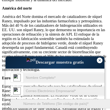
América del norte
América del Norte domina el mercado de catalizadores de níquel
Raney, impulsado por las industrias farmacéutica y petroquímica.
Más del 40 % de los catalizadores de hidrogenación utilizados en
EE. UU. son níquel Raney, lo que demuestra su importancia en las
operaciones de refinación y la síntesis de API. El enfoque de la
región en la fabricación sostenible también ha estimulado la
adopción de procesos de hidrógeno verde, donde el níquel Raney
desempeña un papel fundamental. Canadá está contribuyendo
significativamente, con su creciente sector de biorrefinación que
emplea níquel Raney para el 25% de los procesos de producción de
×
biocombustibles. La creciente demanda de catalizadores avanzados
Descargar muestra gratis
en América del Norte pone de relieve su posición de liderazgo en
innovación y tecnología.
Europa
Europa es un mercado destacado para los catalizadores de níquel
Raney, particularmente en aplicaciones farmacéuticas y de
fabricación química sostenible. El Acuerdo Verde de la Unión
Europea ha acelerado el uso de catalizadores de hidrogenación
ecológicos, favoreciendo el níquel Raney para la producción de
productos químicos de base biológica. Alemania lidera la región y