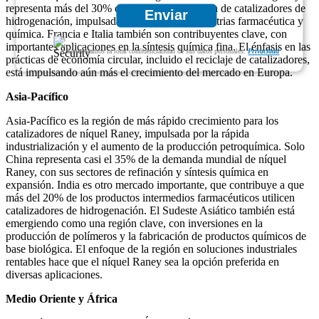
representa más del 30% de la demanda europea de catalizadores de
Enviar
hidrogenación, impulsada por sus sólidas industrias farmacéutica y
química. Francia e Italia también son contribuyentes clave, con
importantes aplicaciones en la síntesis química fina. El énfasis en las
Garantizamos la total confidencialidad de sus datos personales.
Privacidad
prácticas de economía circular, incluido el reciclaje de catalizadores,
está impulsando aún más el crecimiento del mercado en Europa.
Asia-Pacífico
Asia-Pacífico es la región de más rápido crecimiento para los
catalizadores de níquel Raney, impulsada por la rápida
industrialización y el aumento de la producción petroquímica. Solo
China representa casi el 35% de la demanda mundial de níquel
Raney, con sus sectores de refinación y síntesis química en
expansión. India es otro mercado importante, que contribuye a que
más del 20% de los productos intermedios farmacéuticos utilicen
catalizadores de hidrogenación. El Sudeste Asiático también está
emergiendo como una región clave, con inversiones en la
producción de polímeros y la fabricación de productos químicos de
base biológica. El enfoque de la región en soluciones industriales
rentables hace que el níquel Raney sea la opción preferida en
diversas aplicaciones.
Medio Oriente y África