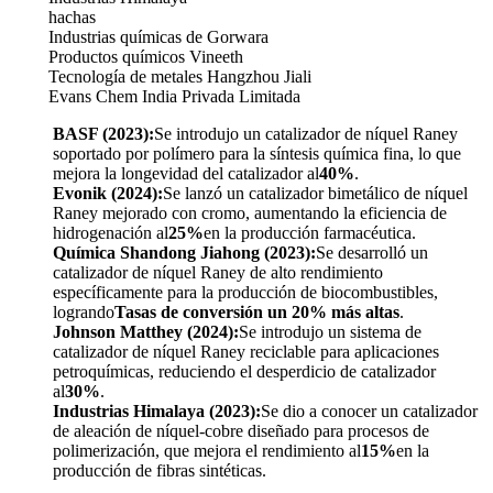
hachas
Industrias químicas de Gorwara
Productos químicos Vineeth
Tecnología de metales Hangzhou Jiali
Evans Chem India Privada Limitada
BASF (2023):
Se introdujo un catalizador de níquel Raney
soportado por polímero para la síntesis química fina, lo que
mejora la longevidad del catalizador al
40%
.
Evonik (2024):
Se lanzó un catalizador bimetálico de níquel
Raney mejorado con cromo, aumentando la eficiencia de
hidrogenación al
25%
en la producción farmacéutica.
Química Shandong Jiahong (2023):
Se desarrolló un
catalizador de níquel Raney de alto rendimiento
específicamente para la producción de biocombustibles,
logrando
Tasas de conversión un 20% más altas
.
Johnson Matthey (2024):
Se introdujo un sistema de
catalizador de níquel Raney reciclable para aplicaciones
petroquímicas, reduciendo el desperdicio de catalizador
al
30%
.
Industrias Himalaya (2023):
Se dio a conocer un catalizador
de aleación de níquel-cobre diseñado para procesos de
polimerización, que mejora el rendimiento al
15%
en la
producción de fibras sintéticas.