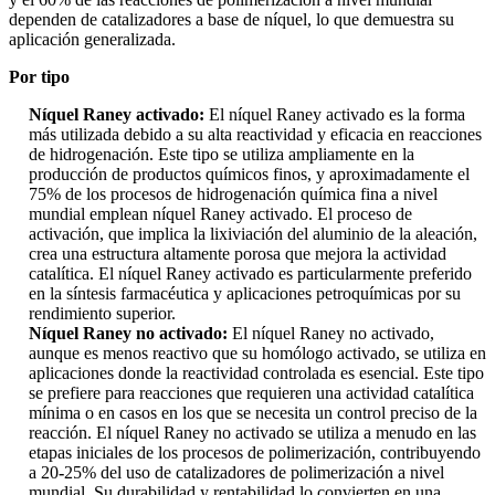
dependen de catalizadores a base de níquel, lo que demuestra su
aplicación generalizada.
Por tipo
Níquel Raney activado:
El níquel Raney activado es la forma
más utilizada debido a su alta reactividad y eficacia en reacciones
de hidrogenación. Este tipo se utiliza ampliamente en la
producción de productos químicos finos, y aproximadamente el
75% de los procesos de hidrogenación química fina a nivel
mundial emplean níquel Raney activado. El proceso de
activación, que implica la lixiviación del aluminio de la aleación,
crea una estructura altamente porosa que mejora la actividad
catalítica. El níquel Raney activado es particularmente preferido
en la síntesis farmacéutica y aplicaciones petroquímicas por su
rendimiento superior.
Níquel Raney no activado:
El níquel Raney no activado,
aunque es menos reactivo que su homólogo activado, se utiliza en
aplicaciones donde la reactividad controlada es esencial. Este tipo
se prefiere para reacciones que requieren una actividad catalítica
mínima o en casos en los que se necesita un control preciso de la
reacción. El níquel Raney no activado se utiliza a menudo en las
etapas iniciales de los procesos de polimerización, contribuyendo
a 20
-
25% del uso de catalizadores de polimerización a nivel
mundial. Su durabilidad y rentabilidad lo convierten en una