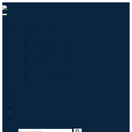
Industrias
Tecnologías de la información
Cuidado de la salud
Maquinaria y Equipo
Automoción y transporte
Alimentos y bebidas
Energía y potencia
Aeroespacial y Defensa
Agricultura
Productos químicos y materiales
Arquitectura
Bienes de consumo
Blogs
Acerca de
Contacto