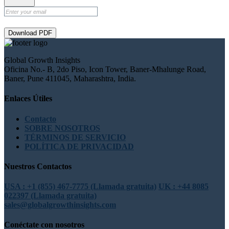
Download PDF
Global Growth Insights
Oficina No.- B, 2do Piso, Icon Tower, Baner-Mhalunge Road,
Baner, Pune 411045, Maharashtra, India.
Enlaces Útiles
Contacto
SOBRE NOSOTROS
TÉRMINOS DE SERVICIO
POLÍTICA DE PRIVACIDAD
Nuestros Contactos
USA : +1 (855) 467-7775 (Llamada gratuita)
UK : +44 8085
022397 (Llamada gratuita)
sales@globalgrowthinsights.com
Conéctate con nosotros