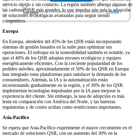
servicio rápido y sin contacto. La región también alberga algunas de
las cadenas QSR más grandes, lo que impulsa aún más la adopción
Garantizamos la total confidencialidad de sus datos personales.
Privacidad
de soluciones tecnológicas avanzadas para seguir siendo
competitivo.
Europa
En Europa, alrededor del 45% de los QSR están incorporando
sistemas de gestión basados ​​en la nube para optimizar sus
operaciones. El enfoque en la sostenibilidad también es notable, ya
que el 40% de los QSR adoptan envases ecológicos y equipos
energéticamente eficientes. Con la creciente popularidad de los
pedidos móviles, aproximadamente el 50% de los QSR en Europa
han integrado estas plataformas para satisfacer la demanda de los
consumidores. Además, la IA y la automatización están
incursionando gradualmente en la región, y el 30% de los QSR
implementan tecnologías impulsadas por la IA para mejorar la
experiencia del cliente. Sin embargo, la tasa de adopción es más
lenta en comparación con América del Norte, y las barreras
regulatorias y de costos actúan como restricciones importantes.
Asia-Pacífico
Se espera que Asia-Pacífico experimente el mayor crecimiento en el
mercado de soluciones QSR, con un aumento del 30% en la