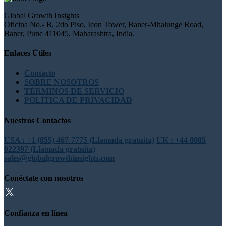
Global Growth Insights
Oficina No.- B, 2do Piso, Icon Tower, Baner-Mhalunge Road,
Baner, Pune 411045, Maharashtra, India.
Enlaces Útiles
Contacto
SOBRE NOSOTROS
TÉRMINOS DE SERVICIO
POLÍTICA DE PRIVACIDAD
Nuestros Contactos
USA : +1 (855) 467-7775 (Llamada gratuita)
UK : +44 8085
022397 (Llamada gratuita)
sales@globalgrowthinsights.com
Conéctate con nosotros
Confianza en línea