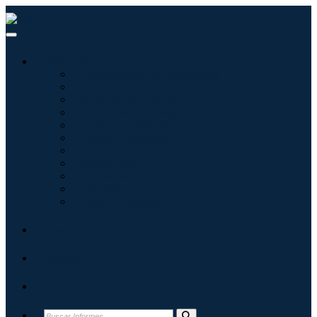
Industrias
Tecnologías de la información
Cuidado de la salud
Maquinaria y Equipo
Automoción y transporte
Alimentos y bebidas
Energía y potencia
Aeroespacial y Defensa
Agricultura
Productos químicos y materiales
Arquitectura
Bienes de consumo
Blogs
Acerca de
Contacto