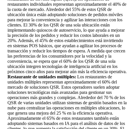
restaurantes individuales representan aproximadamente el 40% de
la cuota de mercado. Alrededor del 55% de estos QSR de
ubicación única están adoptando soluciones de pedidos móviles
para mejorar la conveniencia y agilizar las interacciones con los
clientes. El 30% de los QSR de una sola ubicación están
implementando quioscos de autoservicio, lo que ayuda a mejorar
la precisión de los pedidos y reducir los costos laborales en un
20%. Además, el 45% de estos establecimientos está invirtiendo
en sistemas POS básicos, que ayudan a agilizar los procesos de
transacción y reducir los tiempos de espera. A medida que crecen
las preferencias de los consumidores por la velocidad y la
conveniencia, se espera que el 60% de los QSR de una sola
ubicación integren tecnologías de inteligencia artificial en los
próximos cinco años para mejorar aún más la eficiencia operativa.
Restaurante de unidades múltiples:
Los restaurantes de
unidades múltiples representan aproximadamente el 60% del
mercado de soluciones QSR. Estos operadores suelen adoptar
soluciones tecnológicas más avanzadas para gestionar sus
operaciones más grandes y complejas. Alrededor del 70 % de los
QSR de varias unidades utilizan sistemas de gestión basados ​​en la
nube para centralizar las operaciones en múltiples ubicaciones, lo
que genera una mejora del 25 % en la eficiencia operativa.
Aproximadamente el 65% de estos restaurantes también están
adoptando sistemas basados ​​en IA para el análisis de datos de los
clientes, lo que aumenta la satisfacción del cliente en un 30%. El