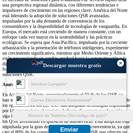
una perspectiva regional dinámica, con diferentes tendencias e
impulsores de crecimiento en las regiones clave. América del Norte
está liderando la adopción de soluciones QSR avanzadas,
impulsadas por la alta demanda de conveniencia de los
consumidores y la disponibilidad de tecnologías de vanguardia. En
Europa, el mercado está creciendo de manera constante, con un
enfoque cada vez mayor en la sostenibilidad y las prácticas
ecológicas. Se espera que Asia-Pacífico, impulsada por la creciente
urbanización y la penetración de teléfonos inteligentes, experimente
un crecimiento significativo, mientras que Medio Oriente y África
están presenciando un cambio gradual hacia la automatización y la
×
digitalización en los QSR. Estas dinámicas regionales están dando
Descargar muestra gratis
forma a la trayectoria de crecimiento general del mercado de
soluciones QSR.
América del norte
En América del Norte, aproximadamente el 55 % de los QSR ya
han integrado soluciones móviles de pedidos y entrega, y el 70 % de
los operadores en los EE. UU. han adoptado tecnologías impulsadas
por IA para mejorar el servicio al cliente. Se espera que la región
siga liderando en términos de avances tecnológicos, con un 60% de
los QSR invirtiendo en quioscos de autoservicio. Esta adopción está
impulsada por la gran demanda de velocidad y conveniencia, ya que
Enviar
casi el 80% de los consumidores prefieren los QSR que ofrecen un