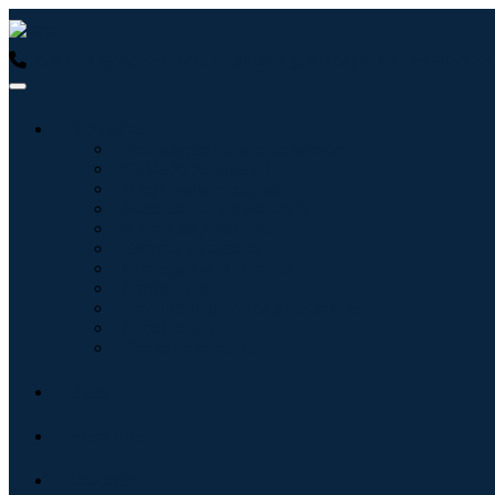
USA : +1 (855) 467-7775 (Llamada gratuita)
UK : +44 8085 02
Industrias
Tecnologías de la información
Cuidado de la salud
Maquinaria y Equipo
Automoción y transporte
Alimentos y bebidas
Energía y potencia
Aeroespacial y Defensa
Agricultura
Productos químicos y materiales
Arquitectura
Bienes de consumo
Blogs
Acerca de
Contacto