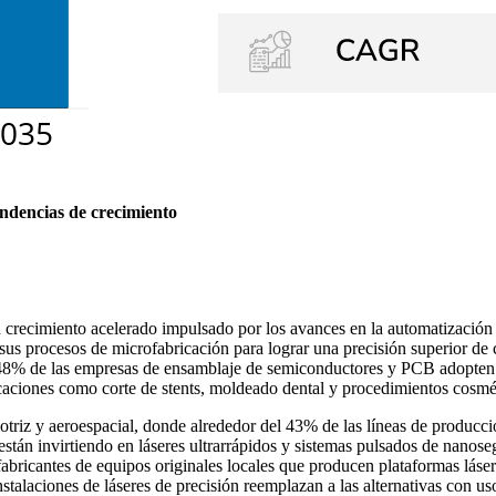
endencias de crecimiento
crecimiento acelerado impulsado por los avances en la automatización in
sus procesos de microfabricación para lograr una precisión superior de c
 48% de las empresas de ensamblaje de semiconductores y PCB adopten s
icaciones como corte de stents, moldeado dental y procedimientos cosmét
triz y aeroespacial, donde alrededor del 43% de las líneas de producción
stán invirtiendo en láseres ultrarrápidos y sistemas pulsados ​​de nano
fabricantes de equipos originales locales que producen plataformas láse
alaciones de láseres de precisión reemplazan a las alternativas con u