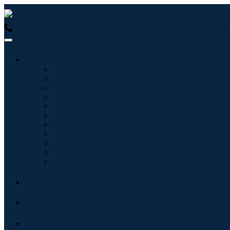
USA : +1 (855) 467-7775 (Llamada gratuita)
UK : +44 8085 02
Industrias
Tecnologías de la información
Cuidado de la salud
Maquinaria y Equipo
Automoción y transporte
Alimentos y bebidas
Energía y potencia
Aeroespacial y Defensa
Agricultura
Productos químicos y materiales
Arquitectura
Bienes de consumo
Blogs
Acerca de
Contacto