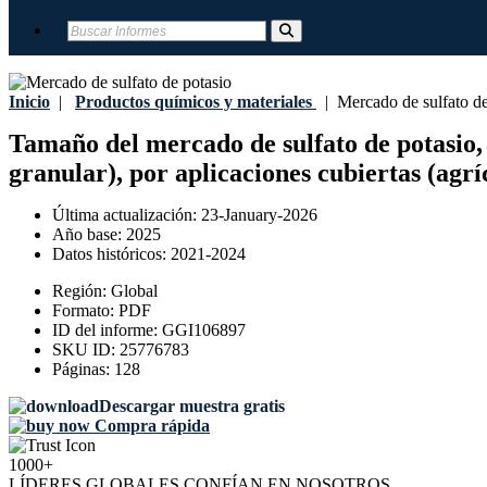
Inicio
|
Productos químicos y materiales
|
Mercado de sulfato de
Tamaño del mercado de sulfato de potasio, 
granular), por aplicaciones cubiertas (agrí
Última actualización:
23-January-2026
Año base:
2025
Datos históricos:
2021-2024
Región:
Global
Formato:
PDF
ID del informe:
GGI106897
SKU ID:
25776783
Páginas:
128
Descargar muestra gratis
Compra rápida
1000+
LÍDERES GLOBALES CONFÍAN EN NOSOTROS