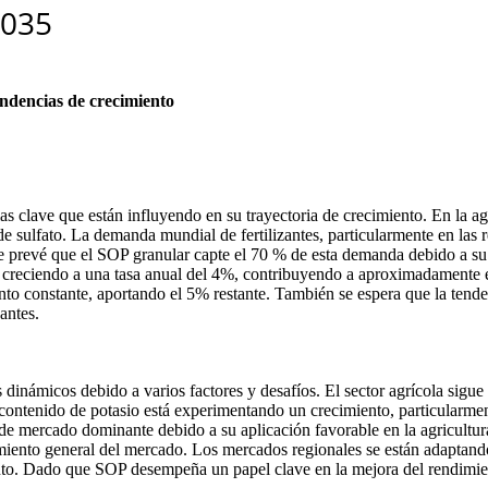
endencias de crecimiento
as clave que están influyendo en su trayectoria de crecimiento. En la 
de sulfato. La demanda mundial de fertilizantes, particularmente en las
e prevé que el SOP granular capte el 70 % de esta demanda debido a su 
n creciendo a una tasa anual del 4%, contribuyendo a aproximadamente 
nto constante, aportando el 5% restante. También se espera que la tende
antes.
inámicos debido a varios factores y desafíos. El sector agrícola sigue 
lto contenido de potasio está experimentando un crecimiento, particularm
de mercado dominante debido a su aplicación favorable en la agricultura 
miento general del mercado. Los mercados regionales se están adaptando 
to. Dado que SOP desempeña un papel clave en la mejora del rendimient