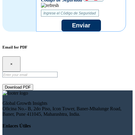
Enviar
Email for PDF
×
Download PDF
Global Growth Insights
Oficina No.- B, 2do Piso, Icon Tower, Baner-Mhalunge Road,
Baner, Pune 411045, Maharashtra, India.
Enlaces Útiles