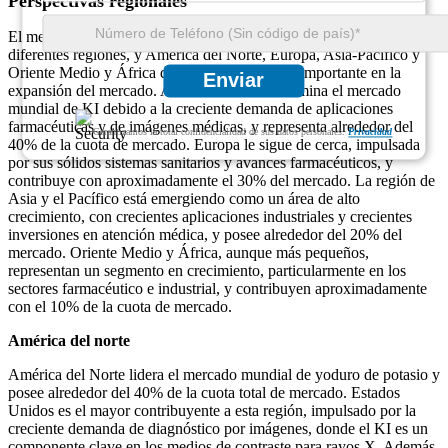
Perspectivas regionales
El mercado de yoduro de potasio (KI) está creciendo rápidamente en
diferentes regiones, y América del Norte, Europa, Asia-Pacífico y
Oriente Medio y África desempeñan un papel importante en la
Enviar
expansión del mercado. América del Norte domina el mercado
mundial de KI debido a la creciente demanda de aplicaciones
farmacéuticas y de imágenes médicas, y representa alrededor del
Garantizamos la total confidencialidad de sus datos personales.
Privacidad
40% de la cuota de mercado. Europa le sigue de cerca, impulsada
por sus sólidos sistemas sanitarios y avances farmacéuticos, y
contribuye con aproximadamente el 30% del mercado. La región de
Asia y el Pacífico está emergiendo como un área de alto
crecimiento, con crecientes aplicaciones industriales y crecientes
inversiones en atención médica, y posee alrededor del 20% del
mercado. Oriente Medio y África, aunque más pequeños,
representan un segmento en crecimiento, particularmente en los
sectores farmacéutico e industrial, y contribuyen aproximadamente
con el 10% de la cuota de mercado.
América del norte
América del Norte lidera el mercado mundial de yoduro de potasio y
posee alrededor del 40% de la cuota total de mercado. Estados
Unidos es el mayor contribuyente a esta región, impulsado por la
creciente demanda de diagnóstico por imágenes, donde el KI es un
componente clave en los medios de contraste para rayos X. Además,