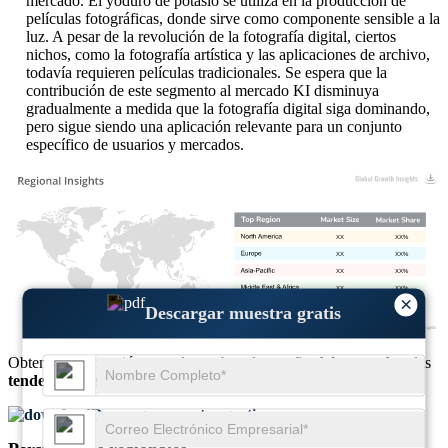
mercado. El yoduro de potasio se utiliza en la producción de
películas fotográficas, donde sirve como componente sensible a la
luz. A pesar de la revolución de la fotografía digital, ciertos
nichos, como la fotografía artística y las aplicaciones de archivo,
todavía requieren películas tradicionales. Se espera que la
contribución de este segmento al mercado KI disminuya
gradualmente a medida que la fotografía digital siga dominando,
pero sigue siendo una aplicación relevante para un conjunto
específico de usuarios y mercados.
XX
XX%
XX
XX%
XX
XX%
XX
XX%
×
Descargar muestra gratis
Obtenga información completa sobre el
tamaño del mercado
y las
tendencias de crecimiento
Descargar muestra gratis