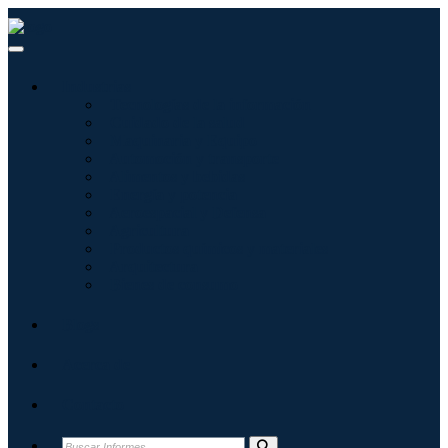
Industrias
Tecnologías de la información
Cuidado de la salud
Maquinaria y Equipo
Automoción y transporte
Alimentos y bebidas
Energía y potencia
Aeroespacial y Defensa
Agricultura
Productos químicos y materiales
Arquitectura
Bienes de consumo
Blogs
Acerca de
Contacto