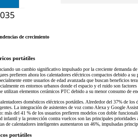
endencias de crecimiento
icos portátiles
senciando un cambio significativo impulsado por la creciente demanda d
es prefieren ahora los calentadores eléctricos compactos debido a su p
pecialmente entre usuarios de edad avanzada que buscan beneficios tera
ecialmente en entornos urbanos donde el espacio y el ruido son factores
que utilizan elementos cerámicos PTC debido a su menor consumo de en
lentadores domésticos eléctricos portátiles. Alrededor del 37% de los 
eligentes. La integración de asistentes de voz como Alexa y Google Assi
más del 41 % de los usuarios prefieren modelos con doble funcionalida
 infantil y la protección contra vuelcos son las principales prioridades
ntas de calentadores inteligentes aumentaron un 46%, impulsadas princ
cos portátiles