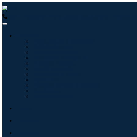
USA : +1 (855) 467-7775 (Llamada gratuita)
UK : +44 8085 02
Industrias
Tecnologías de la información
Cuidado de la salud
Maquinaria y Equipo
Automoción y transporte
Alimentos y bebidas
Energía y potencia
Aeroespacial y Defensa
Agricultura
Productos químicos y materiales
Arquitectura
Bienes de consumo
Blogs
Acerca de
Contacto