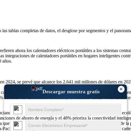
o las
tablas completas de datos, el desglose por segmentos y el panoram
eren ahora los calentadores eléctricos portátiles a los sistemas centra
s integraciones de calentadores portátiles en hogares inteligentes con
0 años.
en 2024, se prevé que alcance los 2.641 mil millones de dólares en 202
×
Descargar muestra gratis
calentadores inteligentes, aumento del 33 % en modelos energéticament
 centrado en calefacción silenciosa, crecimiento del 25 % en funcion
enciando una transformación acelerada impulsada por la conciencia ecol
nciones de ahorro de energía y el 48% prioriza la conectividad intelig
que los cinco principales actores poseen colectivamente el 57% de la p
Pacífico está impulsando al 33% de los fabricantes a renovar sus carte