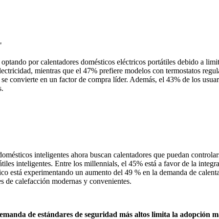
"
optando por calentadores domésticos eléctricos portátiles debido a lim
ctricidad, mientras que el 47% prefiere modelos con termostatos regula
se convierte en un factor de compra líder. Además, el 43% de los usuar
s.
ésticos inteligentes ahora buscan calentadores que puedan controlars
es inteligentes. Entre los millennials, el 45% está a favor de la integra
ico está experimentando un aumento del 49 % en la demanda de calentado
es de calefacción modernas y convenientes.
emanda de estándares de seguridad más altos limita la adopción m