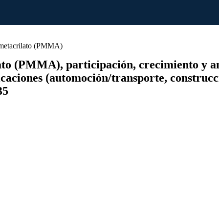
metacrilato (PMMA)
 (PMMA), participación, crecimiento y análi
iones (automoción/transporte, construcción,
35