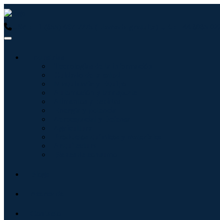
USA : +1 (855) 467-7775 (Llamada gratuita)
UK : +44 8085 02
Industrias
Tecnologías de la información
Cuidado de la salud
Maquinaria y Equipo
Automoción y transporte
Alimentos y bebidas
Energía y potencia
Aeroespacial y Defensa
Agricultura
Productos químicos y materiales
Arquitectura
Bienes de consumo
Blogs
Acerca de
Contacto