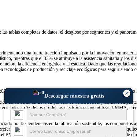
o las
tablas completas de datos, el desglose por segmentos y el panoram
mentando una fuerte tracción impulsada por la innovación en materiale
tico, mientras que el 33% se atribuye a la asistencia sanitaria y los di
mejora la eficiencia energética y la estética. Dado que las regulacione
en tecnologías de producción y reciclaje ecológicas para seguir siend
2025, se prevé que alcance los 6.270 millones de dólares en 2026 y los
×
Descargar muestra gratis
ción automotriz, un 28% en paneles de construcción y un 26% en pa
iclado, 25 % de los productos electrónicos que utilizan PMMA, creci
ado por las tendencias en la fabricación sostenible, los compuestos av
preferido en más del 35% de los sistemas de iluminación natural arquite
o, el PMMA está ahora integrado en más del 28% de los proyectos de ci