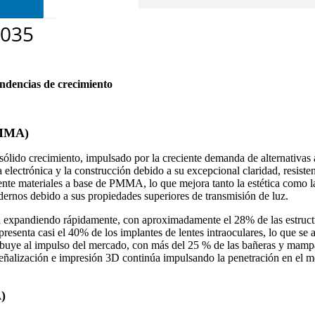
endencias de crecimiento
PMMA)
o crecimiento, impulsado por la creciente demanda de alternativas al vi
lectrónica y la construcción debido a su excepcional claridad, resisten
nte materiales a base de PMMA, lo que mejora tanto la estética como la
ernos debido a sus propiedades superiores de transmisión de luz.
á expandiendo rápidamente, con aproximadamente el 28% de las estruc
esenta casi el 40% de los implantes de lentes intraoculares, lo que se a
contribuye al impulso del mercado, con más del 25 % de las bañeras y 
eñalización e impresión 3D continúa impulsando la penetración en el 
)