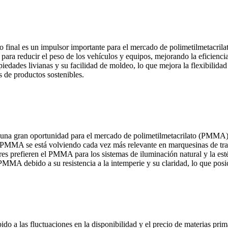
 uso final es un impulsor importante para el mercado de polimetilmetac
ara reducir el peso de los vehículos y equipos, mejorando la eficienci
iedades livianas y su facilidad de moldeo, lo que mejora la flexibilid
s de productos sostenibles.
ce una gran oportunidad para el mercado de polimetilmetacrilato (PMMA).
 el PMMA se está volviendo cada vez más relevante en marquesinas de tr
es prefieren el PMMA para los sistemas de iluminación natural y la est
e PMMA debido a su resistencia a la intemperie y su claridad, lo que po
o a las fluctuaciones en la disponibilidad y el precio de materias prim