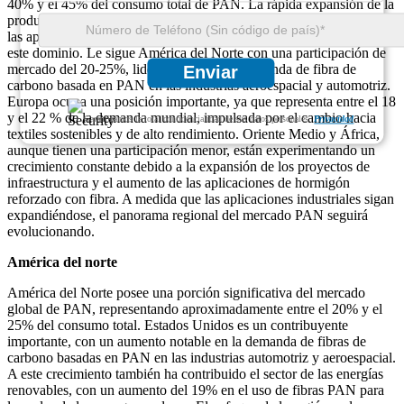
40% y el 45% del consumo total de PAN. La rápida expansión de la
producción de fibra de carbono en China, junto con el aumento de
las aplicaciones textiles y de filtración en Japón e India, alimenta
este dominio. Le sigue América del Norte con una participación de
mercado del 20-25%, liderada por la alta demanda de fibra de
Enviar
carbono basada en PAN en las industrias aeroespacial y automotriz.
Europa ocupa una posición importante, ya que representa entre el 18
y el 22 % de la demanda mundial, impulsada por el cambio hacia
Garantizamos la total confidencialidad de sus datos personales.
Privacidad
textiles sostenibles y de alto rendimiento. Oriente Medio y África,
aunque tienen una participación menor, están experimentando un
crecimiento constante debido a la expansión de los proyectos de
infraestructura y el aumento de las aplicaciones de hormigón
reforzado con fibra. A medida que las aplicaciones industriales sigan
expandiéndose, el panorama regional del mercado PAN seguirá
evolucionando.
América del norte
América del Norte posee una porción significativa del mercado
global de PAN, representando aproximadamente entre el 20% y el
25% del consumo total. Estados Unidos es un contribuyente
importante, con un aumento notable en la demanda de fibras de
carbono basadas en PAN en las industrias automotriz y aeroespacial.
A este crecimiento también ha contribuido el sector de las energías
renovables, con un aumento del 19% en el uso de fibras PAN para