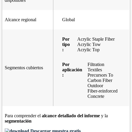
disponibles
Alcance regional
Global
Por
Acrylic Staple Fiber
tipo
Acrylic Tow
:
Acrylic Top
Por
Filtration
Segmentos cubiertos
aplicación
Textiles
:
Precursors To
Carbon Fiber
Outdoor
Fiber-reinforced
Concrete
Para comprender el
alcance detallado del informe
y la
segmentación
Descargar muestra gratis