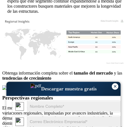
espera que este segmento continúe expandiéndose a medida que
los constructores busquen materiales que mejoren la longevidad
de las estructuras.
XX
XX%
XX
XX%
XX
XX%
XX
XX%
Obtenga información completa sobre el
tamaño del mercado
y las
tendencias de crecimiento
×
Descargar muestra gratis
Descargar muestra gratis
Perspectivas regionales
El mercado del poliacrilonitrilo (PAN) exhibe importantes
variaciones regionales, impulsadas por avances industriales, la
demanda de sectores clave y factores económicos. Asia-Pacífico
domina el mercado global y representa aproximadamente entre el