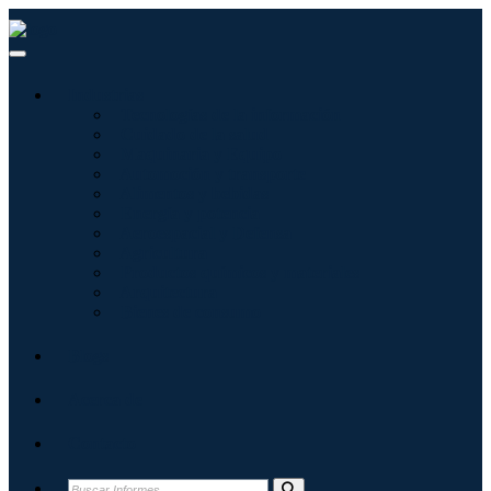
Industrias
Tecnologías de la información
Cuidado de la salud
Maquinaria y Equipo
Automoción y transporte
Alimentos y bebidas
Energía y potencia
Aeroespacial y Defensa
Agricultura
Productos químicos y materiales
Arquitectura
Bienes de consumo
Blogs
Acerca de
Contacto