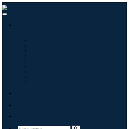
Industrias
Tecnologías de la información
Cuidado de la salud
Maquinaria y Equipo
Automoción y transporte
Alimentos y bebidas
Energía y potencia
Aeroespacial y Defensa
Agricultura
Productos químicos y materiales
Arquitectura
Bienes de consumo
Blogs
Acerca de
Contacto