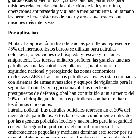
guardacostas suelen utilizar grandes lanchas patrulleras para
misiones relacionadas con la aplicación de la ley marítima,
operaciones antipiratería y vigilancia medioambiental. Su tamaño
les permite llevar sistemas de radar y armas avanzados para
misiones más intensivas.
Por aplicación
Militar: La aplicación militar de lanchas patrulleras representa el
45% del mercado. Estos barcos se utilizan para patrullas
defensivas, operaciones de búsqueda y rescate y misiones
antipiratería. Las fuerzas militares prefieren las grandes lanchas
patrulleras para las patrullas en alta mar, garantizando la
seguridad nacional y protegiendo las zonas económicas
exclusivas (ZEE). Las lanchas patrulleras navales están equipadas
con sistemas de armas avanzados y equipos de vigilancia para la
seguridad fronteriza y la guerra naval. Los crecientes
presupuestos de defensa global han contribuido a un aumento del
20% en el despliegue de lanchas patrulleras con base militar en
los últimos cinco años.
Patrulla policial: Las patrullas policiales representan el 30% del
mercado de patrulleras. Estos barcos son comúnmente utilizados
por las agencias policiales locales y nacionales para la seguridad
costera, la seguridad portuaria y el control fronterizo. Las
embarcaciones pequeñas y medianas dominan este sector por su
maniobrabilidad y menores costes. También está aumentando la