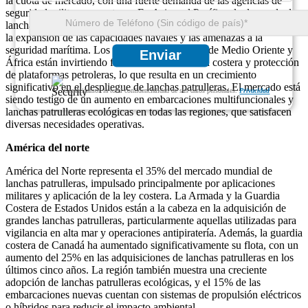
la cuota de mercado, con una fuerte demanda de las agencias de
seguridad militares y costeras. En Asia y el Pacífico, la demanda de
lanchas patrulleras ha aumentado considerablemente, impulsada por
la expansión de las capacidades navales y las amenazas a la
seguridad marítima. Los mercados emergentes de Medio Oriente y
Enviar
África están invirtiendo fuertemente en defensa costera y protección
de plataformas petroleras, lo que resulta en un crecimiento
significativo en el despliegue de lanchas patrulleras. El mercado está
Garantizamos la total confidencialidad de sus datos personales.
Privacidad
siendo testigo de un aumento en embarcaciones multifuncionales y
lanchas patrulleras ecológicas en todas las regiones, que satisfacen
diversas necesidades operativas.
América del norte
América del Norte representa el 35% del mercado mundial de
lanchas patrulleras, impulsado principalmente por aplicaciones
militares y aplicación de la ley costera. La Armada y la Guardia
Costera de Estados Unidos están a la cabeza en la adquisición de
grandes lanchas patrulleras, particularmente aquellas utilizadas para
vigilancia en alta mar y operaciones antipiratería. Además, la guardia
costera de Canadá ha aumentado significativamente su flota, con un
aumento del 25% en las adquisiciones de lanchas patrulleras en los
últimos cinco años. La región también muestra una creciente
adopción de lanchas patrulleras ecológicas, y el 15% de las
embarcaciones nuevas cuentan con sistemas de propulsión eléctricos
o híbridos para reducir el impacto ambiental.