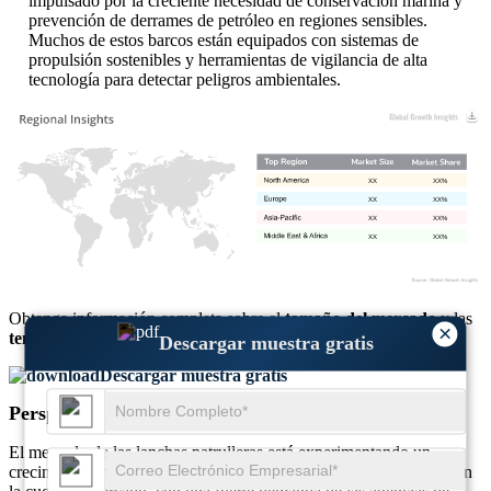
impulsado por la creciente necesidad de conservación marina y
prevención de derrames de petróleo en regiones sensibles.
Muchos de estos barcos están equipados con sistemas de
propulsión sostenibles y herramientas de vigilancia de alta
tecnología para detectar peligros ambientales.
XX
XX%
XX
XX%
XX
XX%
XX
XX%
Obtenga información completa sobre el
tamaño del mercado
y las
×
tendencias de crecimiento
Descargar muestra gratis
Descargar muestra gratis
Perspectivas regionales de lanchas patrulleras
El mercado de las lanchas patrulleras está experimentando un
crecimiento en varias regiones. América del Norte y Europa lideran