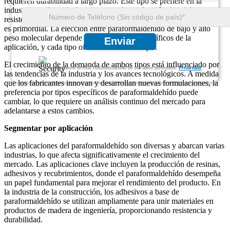
requieren durabilidad a largo plazo. Este tipo se prefiere en la
industria textil, particularmente para la producción de tejidos
resistentes a las arrugas, donde la estabilidad del producto terminado
es primordial. La elección entre paraformaldehído de bajo y alto
peso molecular depende de los requisitos específicos de la
Enviar
aplicación, y cada tipo ofrece distintas ventajas.
El crecimiento de la demanda de ambos tipos está influenciado por
Garantizamos la total confidencialidad de sus datos personales.
Privacidad
las tendencias de la industria y los avances tecnológicos. A medida
que los fabricantes innovan y desarrollan nuevas formulaciones, la
preferencia por tipos específicos de paraformaldehído puede
cambiar, lo que requiere un análisis continuo del mercado para
adelantarse a estos cambios.
Segmentar por aplicación
Las aplicaciones del paraformaldehído son diversas y abarcan varias
industrias, lo que afecta significativamente el crecimiento del
mercado. Las aplicaciones clave incluyen la producción de resinas,
adhesivos y recubrimientos, donde el paraformaldehído desempeña
un papel fundamental para mejorar el rendimiento del producto. En
la industria de la construcción, los adhesivos a base de
paraformaldehído se utilizan ampliamente para unir materiales en
productos de madera de ingeniería, proporcionando resistencia y
durabilidad.