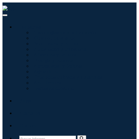
Industrias
Tecnologías de la información
Cuidado de la salud
Maquinaria y Equipo
Automoción y transporte
Alimentos y bebidas
Energía y potencia
Aeroespacial y Defensa
Agricultura
Productos químicos y materiales
Arquitectura
Bienes de consumo
Blogs
Acerca de
Contacto