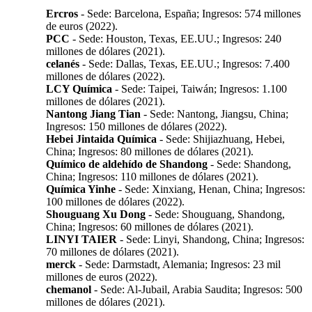
Ercros
- Sede: Barcelona, ​​España; Ingresos: 574 millones
de euros (2022).
PCC
- Sede: Houston, Texas, EE.UU.; Ingresos: 240
millones de dólares (2021).
celanés
- Sede: Dallas, Texas, EE.UU.; Ingresos: 7.400
millones de dólares (2022).
LCY Química
- Sede: Taipei, Taiwán; Ingresos: 1.100
millones de dólares (2021).
Nantong Jiang Tian
- Sede: Nantong, Jiangsu, China;
Ingresos: 150 millones de dólares (2022).
Hebei Jintaida Química
- Sede: Shijiazhuang, Hebei,
China; Ingresos: 80 millones de dólares (2021).
Químico de aldehído de Shandong
- Sede: Shandong,
China; Ingresos: 110 millones de dólares (2021).
Química Yinhe
- Sede: Xinxiang, Henan, China; Ingresos:
100 millones de dólares (2022).
Shouguang Xu Dong
- Sede: Shouguang, Shandong,
China; Ingresos: 60 millones de dólares (2021).
LINYI TAIER
- Sede: Linyi, Shandong, China; Ingresos:
70 millones de dólares (2021).
merck
- Sede: Darmstadt, Alemania; Ingresos: 23 mil
millones de euros (2022).
chemanol
- Sede: Al-Jubail, Arabia Saudita; Ingresos: 500
millones de dólares (2021).