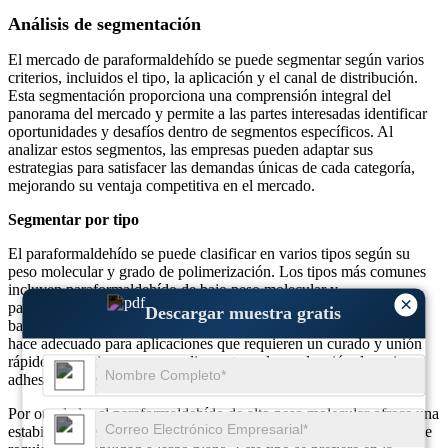
Análisis de segmentación
El mercado de paraformaldehído se puede segmentar según varios
criterios, incluidos el tipo, la aplicación y el canal de distribución.
Esta segmentación proporciona una comprensión integral del
panorama del mercado y permite a las partes interesadas identificar
oportunidades y desafíos dentro de segmentos específicos. Al
analizar estos segmentos, las empresas pueden adaptar sus
estrategias para satisfacer las demandas únicas de cada categoría,
mejorando su ventaja competitiva en el mercado.
Segmentar por tipo
El paraformaldehído se puede clasificar en varios tipos según su
peso molecular y grado de polimerización. Los tipos más comunes
incluyen paraformaldehído de bajo peso molecular y
×
paraformaldehído de alto peso molecular. El paraformaldehído de
Descargar muestra gratis
bajo peso molecular suele exhibir una mayor reactividad, lo que lo
hace adecuado para aplicaciones que requieren un curado y unión
rápidos. Este tipo se usa ampliamente en la producción de resinas,
adhesivos y recubrimientos, donde el fraguado rápido es esencial.
Por otro lado, el paraformaldehído de alto peso molecular ofrece una
estabilidad mejorada y se utiliza principalmente en aplicaciones que