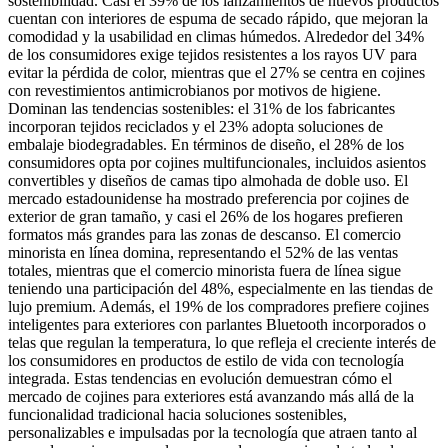
sostenibilidad. Casi el 39% de los lanzamientos de nuevos productos
cuentan con interiores de espuma de secado rápido, que mejoran la
comodidad y la usabilidad en climas húmedos. Alrededor del 34%
de los consumidores exige tejidos resistentes a los rayos UV para
evitar la pérdida de color, mientras que el 27% se centra en cojines
con revestimientos antimicrobianos por motivos de higiene.
Dominan las tendencias sostenibles: el 31% de los fabricantes
incorporan tejidos reciclados y el 23% adopta soluciones de
embalaje biodegradables. En términos de diseño, el 28% de los
consumidores opta por cojines multifuncionales, incluidos asientos
convertibles y diseños de camas tipo almohada de doble uso. El
mercado estadounidense ha mostrado preferencia por cojines de
exterior de gran tamaño, y casi el 26% de los hogares prefieren
formatos más grandes para las zonas de descanso. El comercio
minorista en línea domina, representando el 52% de las ventas
totales, mientras que el comercio minorista fuera de línea sigue
teniendo una participación del 48%, especialmente en las tiendas de
lujo premium. Además, el 19% de los compradores prefiere cojines
inteligentes para exteriores con parlantes Bluetooth incorporados o
telas que regulan la temperatura, lo que refleja el creciente interés de
los consumidores en productos de estilo de vida con tecnología
integrada. Estas tendencias en evolución demuestran cómo el
mercado de cojines para exteriores está avanzando más allá de la
funcionalidad tradicional hacia soluciones sostenibles,
personalizables e impulsadas por la tecnología que atraen tanto al