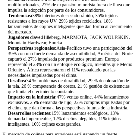
multifuncionales, 27% de expansión minorista fuera de línea que
impulsa la adopción por parte de los consumidores.
Tendencias:
38% interiores de secado rápido, 35% tejidos
resistentes a los rayos UV, 29% tejidos reciclados, 18%
lanzamientos de cojines inteligentes que dan forma al crecimiento
del mercado.
Jugadores clave:
Hilleberg, MARMOTA, JACK WOLFSKIN,
Mountain Hardwear, Eureka
Perspectivas regionales:
Asia-Pacífico tuvo una participación del
39% con una fuerte demanda de asequibilidad, América del Norte
capturó el 27% impulsada por productos premium, Europa
representó el 23% con un enfoque ecológico, mientras que Medio
Oriente y África representaron el 11% respaldado por las
necesidades impulsadas por el clima.
Desafíos:
34 % problemas de durabilidad, 29 % decoloración de
la tela, 26 % competencia de costos, 21 % gestión de existencias
que limita el crecimiento constante.
Impacto en la industria:
47% ventas online, 44% lanzamientos
exclusivos, 25% demanda de lujo, 22% compras impulsadas por
el clima que dan forma a las perspectivas futuras de la industria.
Desarrollos recientes:
15% lanzamientos ecológicos, 13%
demanda impermeable, 12% diseños plegables, 11% tejidos
inteligentes, 10% cojines extragrandes.
El mercado de cojines para exteriores está ganando un fuerte