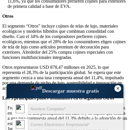
11,6%, ya que los consumidores prefieren cojines para exteriores
de primera calidad a base de EVA.
Otros
El segmento “Otros” incluye cojines de telas de lujo, materiales
ecológicos y modelos híbridos que combinan comodidad con
diseño. Casi el 34% de los compradores prefieren cojines
ecológicos, mientras que el 28% de los consumidores eligen cojines
de tela de lujo como artículos premium de decoración para
exteriores. Alrededor del 25% compra cojines especiales con
funciones multifuncionales integradas.
Otros representaron USD 878,47 millones en 2025, lo que
representa el 28,3% de la participación global. Se espera que este
segmento crezca a una tasa compuesta anual del 11,4%, impulsado
por una demanda de nicho de lujo, sostenibilidad e innovación en
×
accesorios de confort al aire libre.
Descargar muestra gratis
Los 3 principales países dominantes en el segmento Otros
Francia lideró el segmento Otros con 285,91 millones de dólares
en 2025, con una participación del 32,5% y se espera que crezca
a una tasa compuesta anual del 11,3% debido a la adopción de un
estilo de vida de lujo.
Japón captó 246,17 millones de dólares en 2025, lo que