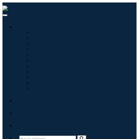
Industrias
Tecnologías de la información
Cuidado de la salud
Maquinaria y Equipo
Automoción y transporte
Alimentos y bebidas
Energía y potencia
Aeroespacial y Defensa
Agricultura
Productos químicos y materiales
Arquitectura
Bienes de consumo
Blogs
Acerca de
Contacto