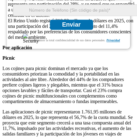
representa una participación del 28%, y se prevé que se expandirá
a una tasa compuesta anual del 11,5% debido a la demanda
centrada en el diseño.
El Reino Unido registró 210,83 millones de dólares en 2025, con
Enviar
una participación del 24%, con un crecimiento del 11,4%
respaldado por las preferencias de los consumidores conscientes
del medio ambiente.
Garantizamos la total confidencialidad de sus datos personales.
Privacidad
Por aplicación
Picnic
Los cojines para picnic dominan el mercado ya que los
consumidores priorizan la comodidad y la portabilidad en las
actividades al aire libre. Alrededor del 44% de los compradores
prefiere cojines ligeros y plegables, mientras que el 31% busca
opciones lavables y fáciles de transportar. Casi el 23% compra
cojines de picnic multifuncionales con complementos como
compartimentos de almacenamiento o fundas impermeables.
Las aplicaciones de picnic representaron 1.761,95 millones de
dólares en 2025, lo que representa el 56,7% de la cuota mundial. Se
proyecta que este segmento crecerá a una tasa compuesta anual del
11,7%, impulsado por las actividades recreativas, el aumento de las
salidas familiares y la participación de los jóvenes en viajes de