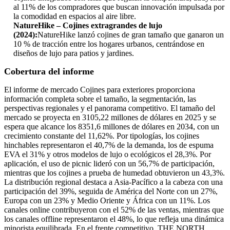
al 11% de los compradores que buscan innovación impulsada por
la comodidad en espacios al aire libre.
NatureHike – Cojines extragrandes de lujo
(2024):
NatureHike lanzó cojines de gran tamaño que ganaron un
10 % de tracción entre los hogares urbanos, centrándose en
diseños de lujo para patios y jardines.
Cobertura del informe
El informe de mercado Cojines para exteriores proporciona
información completa sobre el tamaño, la segmentación, las
perspectivas regionales y el panorama competitivo. El tamaño del
mercado se proyecta en 3105,22 millones de dólares en 2025 y se
espera que alcance los 8351,6 millones de dólares en 2034, con un
crecimiento constante del 11,62%. Por tipologías, los cojines
hinchables representaron el 40,7% de la demanda, los de espuma
EVA el 31% y otros modelos de lujo o ecológicos el 28,3%. Por
aplicación, el uso de picnic lideró con un 56,7% de participación,
mientras que los cojines a prueba de humedad obtuvieron un 43,3%.
La distribución regional destaca a Asia-Pacífico a la cabeza con una
participación del 39%, seguida de América del Norte con un 27%,
Europa con un 23% y Medio Oriente y África con un 11%. Los
canales online contribuyeron con el 52% de las ventas, mientras que
los canales offline representaron el 48%, lo que refleja una dinámica
minorista equilibrada. En el frente competitivo, THE NORTH