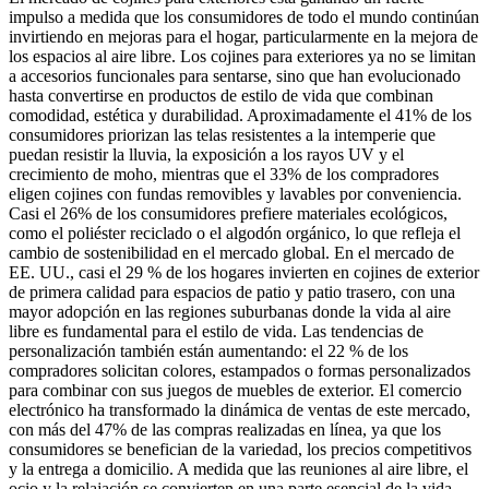
impulso a medida que los consumidores de todo el mundo continúan
invirtiendo en mejoras para el hogar, particularmente en la mejora de
los espacios al aire libre. Los cojines para exteriores ya no se limitan
a accesorios funcionales para sentarse, sino que han evolucionado
hasta convertirse en productos de estilo de vida que combinan
comodidad, estética y durabilidad. Aproximadamente el 41% de los
consumidores priorizan las telas resistentes a la intemperie que
puedan resistir la lluvia, la exposición a los rayos UV y el
crecimiento de moho, mientras que el 33% de los compradores
eligen cojines con fundas removibles y lavables por conveniencia.
Casi el 26% de los consumidores prefiere materiales ecológicos,
como el poliéster reciclado o el algodón orgánico, lo que refleja el
cambio de sostenibilidad en el mercado global. En el mercado de
EE. UU., casi el 29 % de los hogares invierten en cojines de exterior
de primera calidad para espacios de patio y patio trasero, con una
mayor adopción en las regiones suburbanas donde la vida al aire
libre es fundamental para el estilo de vida. Las tendencias de
personalización también están aumentando: el 22 % de los
compradores solicitan colores, estampados o formas personalizados
para combinar con sus juegos de muebles de exterior. El comercio
electrónico ha transformado la dinámica de ventas de este mercado,
con más del 47% de las compras realizadas en línea, ya que los
consumidores se benefician de la variedad, los precios competitivos
y la entrega a domicilio. A medida que las reuniones al aire libre, el
ocio y la relajación se convierten en una parte esencial de la vida