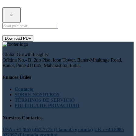
×
Download PDF
Global Growth Insights
Oficina No.- B, 2do Piso, Icon Tower, Baner-Mhalunge Road,
Baner, Pune 411045, Maharashtra, India.
Enlaces Útiles
Contacto
SOBRE NOSOTROS
TÉRMINOS DE SERVICIO
POLÍTICA DE PRIVACIDAD
Nuestros Contactos
USA : +1 (855) 467-7775 (Llamada gratuita)
UK : +44 8085
022397 (Llamada gratuita)