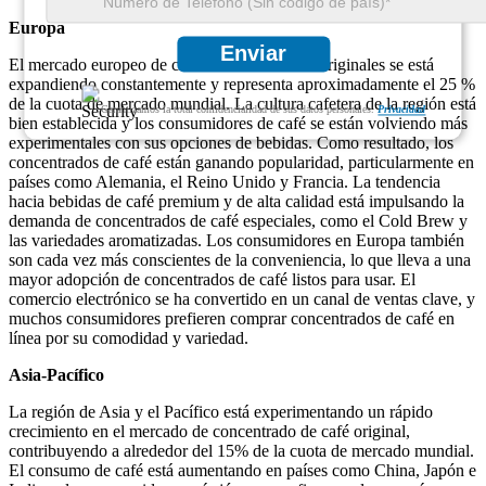
Europa
Enviar
El mercado europeo de concentrados de café originales se está
expandiendo constantemente y representa aproximadamente el 25 %
de la cuota de mercado mundial. La cultura cafetera de la región está
Garantizamos la total confidencialidad de sus datos personales.
Privacidad
bien establecida y los consumidores de café se están volviendo más
experimentales con sus opciones de bebidas. Como resultado, los
concentrados de café están ganando popularidad, particularmente en
países como Alemania, el Reino Unido y Francia. La tendencia
hacia bebidas de café premium y de alta calidad está impulsando la
demanda de concentrados de café especiales, como el Cold Brew y
las variedades aromatizadas. Los consumidores en Europa también
son cada vez más conscientes de la conveniencia, lo que lleva a una
mayor adopción de concentrados de café listos para usar. El
comercio electrónico se ha convertido en un canal de ventas clave, y
muchos consumidores prefieren comprar concentrados de café en
línea por su comodidad y variedad.
Asia-Pacífico
La región de Asia y el Pacífico está experimentando un rápido
crecimiento en el mercado de concentrado de café original,
contribuyendo a alrededor del 15% de la cuota de mercado mundial.
El consumo de café está aumentando en países como China, Japón e