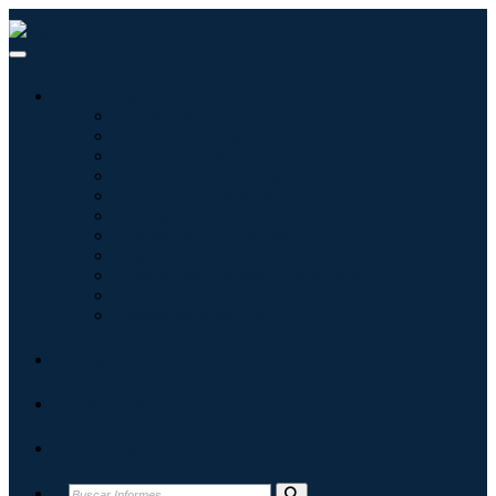
Industrias
Tecnologías de la información
Cuidado de la salud
Maquinaria y Equipo
Automoción y transporte
Alimentos y bebidas
Energía y potencia
Aeroespacial y Defensa
Agricultura
Productos químicos y materiales
Arquitectura
Bienes de consumo
Blogs
Acerca de
Contacto