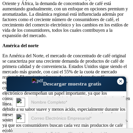
Oriente y África, la demanda de concentrados de café está
aumentando gradualmente, con un enfoque en opciones premium y
aromatizadas. La dinámica regional está influenciada además por
factores como el creciente número de consumidores de café, el
crecimiento del comercio electrónico y los cambios en los estilos de
vida de los consumidores, todos los cuales contribuyen a la
expansión del mercado.
América del norte
En América del Norte, el mercado de concentrado de café original
se caracteriza por una creciente demanda de productos de café de
primera calidad y de conveniencia. Estados Unidos sigue siendo el
mercado más grande, con casi el 55% de la cuota de mercado
regional. El creciente número de consumidores de café,
×
especialmente entre los millennials, está impulsando la demanda de
Descargar muestra gratis
concentrados de café en la región. Las ventas por comercio
electrónico desempeñan un papel importante, ya que los
consumidores prefieren la facilidad de pedir concentrados de café en
línea. Los concentrados de café Cold Brew dominan el mercado
debido a su sabor suave y menos ácido, especialmente durante los
meses de verano. La tendencia hacia opciones de café orgánico y
sostenible también está impulsando el crecimiento de este mercado,
ya que los consumidores buscan cada vez más productos de café
ecológicos y de origen ético.