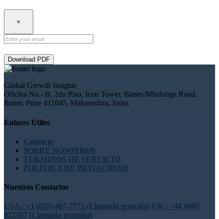
×
Download PDF
Global Growth Insights
Oficina No.- B, 2do Piso, Icon Tower, Baner-Mhalunge Road,
Baner, Pune 411045, Maharashtra, India.
Enlaces Útiles
Contacto
SOBRE NOSOTROS
TÉRMINOS DE SERVICIO
POLÍTICA DE PRIVACIDAD
Nuestros Contactos
USA : +1 (855) 467-7775 (Llamada gratuita)
UK : +44 8085
022397 (Llamada gratuita)