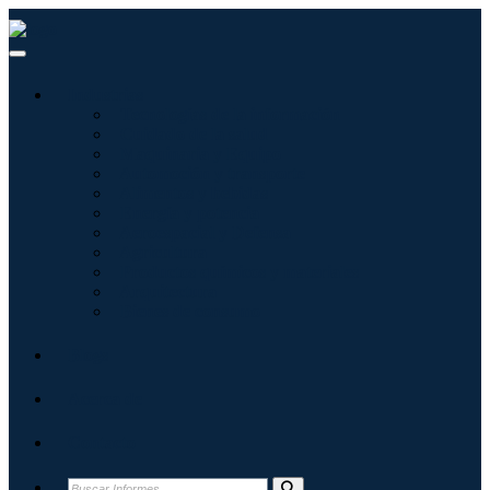
Industrias
Tecnologías de la información
Cuidado de la salud
Maquinaria y Equipo
Automoción y transporte
Alimentos y bebidas
Energía y potencia
Aeroespacial y Defensa
Agricultura
Productos químicos y materiales
Arquitectura
Bienes de consumo
Blogs
Acerca de
Contacto