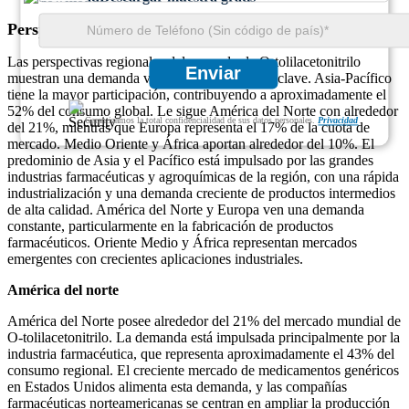
Perspectivas regionales de O-tolilacetonitrilo
Las perspectivas regionales del mercado de O-tolilacetonitrilo
Enviar
muestran una demanda variada en las regiones clave. Asia-Pacífico
tiene la mayor participación, contribuyendo a aproximadamente el
52% del consumo global. Le sigue América del Norte con alrededor
Garantizamos la total confidencialidad de sus datos personales.
Privacidad
del 21%, mientras que Europa representa el 17% de la cuota de
mercado. Medio Oriente y África aportan alrededor del 10%. El
predominio de Asia y el Pacífico está impulsado por las grandes
industrias farmacéuticas y agroquímicas de la región, con una rápida
industrialización y una demanda creciente de productos intermedios
de alta calidad. América del Norte y Europa ven una demanda
constante, particularmente en la fabricación de productos
farmacéuticos. Oriente Medio y África representan mercados
emergentes con crecientes aplicaciones industriales.
América del norte
América del Norte posee alrededor del 21% del mercado mundial de
O-tolilacetonitrilo. La demanda está impulsada principalmente por la
industria farmacéutica, que representa aproximadamente el 43% del
consumo regional. El creciente mercado de medicamentos genéricos
en Estados Unidos alimenta esta demanda, y las compañías
farmacéuticas norteamericanas se centran en ampliar la producción