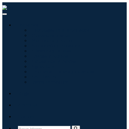
Industrias
Tecnologías de la información
Cuidado de la salud
Maquinaria y Equipo
Automoción y transporte
Alimentos y bebidas
Energía y potencia
Aeroespacial y Defensa
Agricultura
Productos químicos y materiales
Arquitectura
Bienes de consumo
Blogs
Acerca de
Contacto