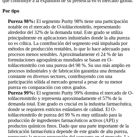
que contribuye a la expansión de su presencia en el mercado global.
Por tipo
Pureza 98%:
El segmento Purity 98% tiene una participación
notable en el mercado de O-tolilacetonitrilo, representando
alrededor del 32% de la demanda total. Este grado se utiliza
principalmente en aplicaciones industriales donde la alta pureza
no es crítica. La contribución del segmento está impulsada por
métodos de producción rentables, lo que lo hace adecuado para
procesos menos sensibles. Aproximadamente el 24 % de las
formulaciones agroquímicas mundiales se basan en O-
tolilacetonitrilo con una pureza del 98 %. Su uso más amplio en
procesos industriales y de fabricación garantiza una demanda
constante en diversos sectores, contribuyendo con una
participación sólida al mercado general a pesar de su menor
pureza en comparación con otros grados.
Pureza 99%:
El segmento Purity 99% domina el mercado de O-
tolilacetonitrilo y representa aproximadamente el 57% de la
demanda total. Este grado es crucial en la industria farmacéutica,
donde se requieren estrictos estándares de calidad. El O-
tolilacetonitrilo de pureza del 99 % es muy utilizado para la
producción de ingredientes farmacéuticos activos (API) y
productos químicos finos. Dado que una parte importante de la
fabricación farmacéutica depende de este grado de alta pureza,
representa la mayor proporción del consumo en el mercado. La