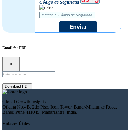
Código de Seguridad
Enviar
Email for PDF
×
Download PDF
Global Growth Insights
Oficina No.- B, 2do Piso, Icon Tower, Baner-Mhalunge Road,
Baner, Pune 411045, Maharashtra, India.
Enlaces Útiles