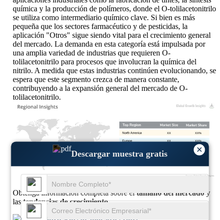
química y la producción de polímeros, donde el O-tolilacetonitrilo
se utiliza como intermediario químico clave. Si bien es más
pequeña que los sectores farmacéutico y de pesticidas, la
aplicación "Otros" sigue siendo vital para el crecimiento general
del mercado. La demanda en esta categoría está impulsada por
una amplia variedad de industrias que requieren O-
tolilacetonitrilo para procesos que involucran la química del
nitrilo. A medida que estas industrias continúen evolucionando, se
espera que este segmento crezca de manera constante,
contribuyendo a la expansión general del mercado de O-
tolilacetonitrilo.
XX
XX%
XX
XX%
×
XX
XX%
Descargar muestra gratis
XX
XX%
Obtenga información completa sobre el
tamaño del mercado
y
las
tendencias de crecimiento
Descargar muestra gratis