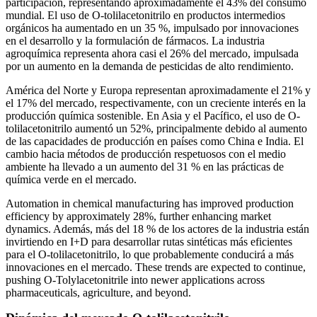
participación, representando aproximadamente el 43% del consumo
mundial. El uso de O-tolilacetonitrilo en productos intermedios
orgánicos ha aumentado en un 35 %, impulsado por innovaciones
en el desarrollo y la formulación de fármacos. La industria
agroquímica representa ahora casi el 26% del mercado, impulsada
por un aumento en la demanda de pesticidas de alto rendimiento.
América del Norte y Europa representan aproximadamente el 21% y
el 17% del mercado, respectivamente, con un creciente interés en la
producción química sostenible. En Asia y el Pacífico, el uso de O-
tolilacetonitrilo aumentó un 52%, principalmente debido al aumento
de las capacidades de producción en países como China e India. El
cambio hacia métodos de producción respetuosos con el medio
ambiente ha llevado a un aumento del 31 % en las prácticas de
química verde en el mercado.
Automation in chemical manufacturing has improved production
efficiency by approximately 28%, further enhancing market
dynamics. Además, más del 18 % de los actores de la industria están
invirtiendo en I+D para desarrollar rutas sintéticas más eficientes
para el O-tolilacetonitrilo, lo que probablemente conducirá a más
innovaciones en el mercado. These trends are expected to continue,
pushing O-Tolylacetonitrile into newer applications across
pharmaceuticals, agriculture, and beyond.