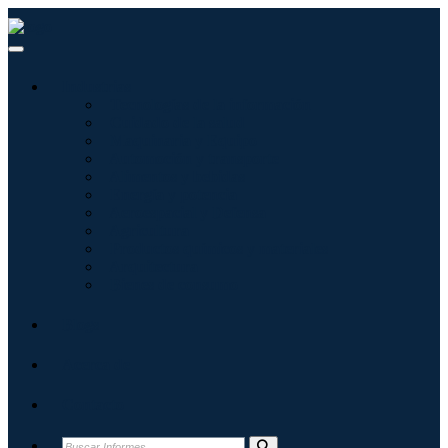
Industrias
Tecnologías de la información
Cuidado de la salud
Maquinaria y Equipo
Automoción y transporte
Alimentos y bebidas
Energía y potencia
Aeroespacial y Defensa
Agricultura
Productos químicos y materiales
Arquitectura
Bienes de consumo
Blogs
Acerca de
Contacto