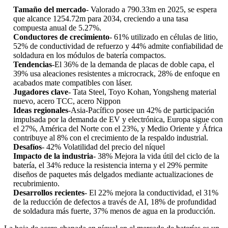
Tamaño del mercado
- Valorado a 790.33m en 2025, se espera
que alcance 1254.72m para 2034, creciendo a una tasa
compuesta anual de 5.27%.
Conductores de crecimiento
- 61% utilizado en células de litio,
52% de conductividad de refuerzo y 44% admite confiabilidad de
soldadura en los módulos de batería compactos.
Tendencias
-El 36% de la demanda de placas de doble capa, el
39% usa aleaciones resistentes a microcrack, 28% de enfoque en
acabados mate compatibles con láser.
Jugadores clave
- Tata Steel, Toyo Kohan, Yongsheng material
nuevo, acero TCC, acero Nippon
Ideas regionales
-Asia-Pacífico posee un 42% de participación
impulsada por la demanda de EV y electrónica, Europa sigue con
el 27%, América del Norte con el 23%, y Medio Oriente y África
contribuye al 8% con el crecimiento de la respaldo industrial.
Desafíos
- 42% Volatilidad del precio del níquel
Impacto de la industria
- 38% Mejora la vida útil del ciclo de la
batería, el 34% reduce la resistencia interna y el 29% permite
diseños de paquetes más delgados mediante actualizaciones de
recubrimiento.
Desarrollos recientes
- El 22% mejora la conductividad, el 31%
de la reducción de defectos a través de AI, 18% de profundidad
de soldadura más fuerte, 37% menos de agua en la producción.