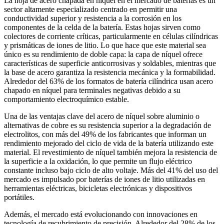
La hoja de acero chapada en níquel en el mercado de baterías es un
sector altamente especializado centrado en permitir una
conductividad superior y resistencia a la corrosión en los
componentes de la celda de la batería. Estas hojas sirven como
colectores de corriente críticas, particularmente en células cilíndricas
y prismáticas de iones de litio. Lo que hace que este material sea
único es su rendimiento de doble capa: la capa de níquel ofrece
características de superficie anticorrosivas y soldables, mientras que
la base de acero garantiza la resistencia mecánica y la formabilidad.
Alrededor del 63% de los formatos de batería cilíndrica usan acero
chapado en níquel para terminales negativas debido a su
comportamiento electroquímico estable.
Una de las ventajas clave del acero de níquel sobre aluminio o
alternativas de cobre es su resistencia superior a la degradación de
electrolitos, con más del 49% de los fabricantes que informan un
rendimiento mejorado del ciclo de vida de la batería utilizando este
material. El revestimiento de níquel también mejora la resistencia de
la superficie a la oxidación, lo que permite un flujo eléctrico
constante incluso bajo ciclo de alto voltaje. Más del 41% del uso del
mercado es impulsado por baterías de iones de litio utilizadas en
herramientas eléctricas, bicicletas electrónicas y dispositivos
portátiles.
Además, el mercado está evolucionando con innovaciones en
tecnología de recubrimiento de precisión. Alrededor del 28% de los