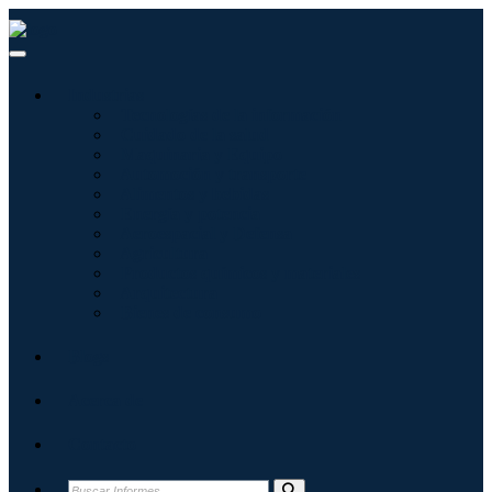
Industrias
Tecnologías de la información
Cuidado de la salud
Maquinaria y Equipo
Automoción y transporte
Alimentos y bebidas
Energía y potencia
Aeroespacial y Defensa
Agricultura
Productos químicos y materiales
Arquitectura
Bienes de consumo
Blogs
Acerca de
Contacto