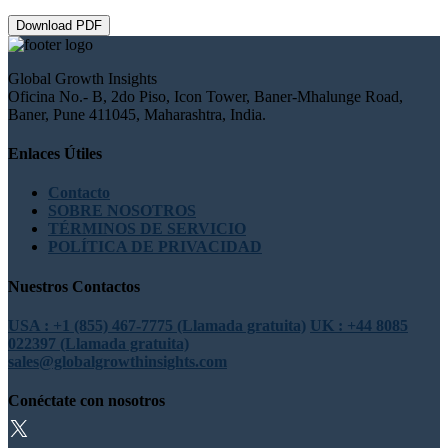
Download PDF
Global Growth Insights
Oficina No.- B, 2do Piso, Icon Tower, Baner-Mhalunge Road,
Baner, Pune 411045, Maharashtra, India.
Enlaces Útiles
Contacto
SOBRE NOSOTROS
TÉRMINOS DE SERVICIO
POLÍTICA DE PRIVACIDAD
Nuestros Contactos
USA : +1 (855) 467-7775 (Llamada gratuita)
UK : +44 8085
022397 (Llamada gratuita)
sales@globalgrowthinsights.com
Conéctate con nosotros