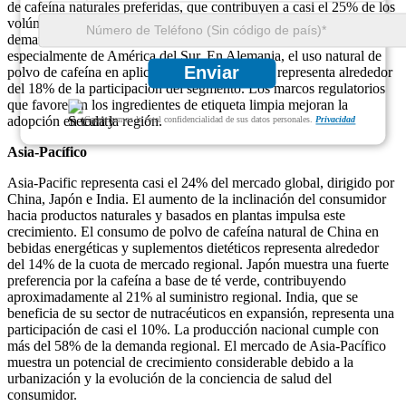
de cafeína naturales preferidas, que contribuyen a casi el 25% de los
volúmenes de productos regionales. Aproximadamente el 39% de la
demanda de Europa se satisface a través de las importaciones,
especialmente de América del Sur. En Alemania, el uso natural de
Enviar
polvo de cafeína en aplicaciones farmacéuticas representa alrededor
del 18% de la participación del segmento. Los marcos regulatorios
que favorecen los ingredientes de etiqueta limpia mejoran la
adopción en toda la región.
Garantizamos la total confidencialidad de sus datos personales.
Privacidad
Asia-Pacífico
Asia-Pacific representa casi el 24% del mercado global, dirigido por
China, Japón e India. El aumento de la inclinación del consumidor
hacia productos naturales y basados en plantas impulsa este
crecimiento. El consumo de polvo de cafeína natural de China en
bebidas energéticas y suplementos dietéticos representa alrededor
del 14% de la cuota de mercado regional. Japón muestra una fuerte
preferencia por la cafeína a base de té verde, contribuyendo
aproximadamente al 21% al suministro regional. India, que se
beneficia de su sector de nutracéuticos en expansión, representa una
participación de casi el 10%. La producción nacional cumple con
más del 58% de la demanda regional. El mercado de Asia-Pacífico
muestra un potencial de crecimiento considerable debido a la
urbanización y la evolución de la conciencia de salud del
consumidor.