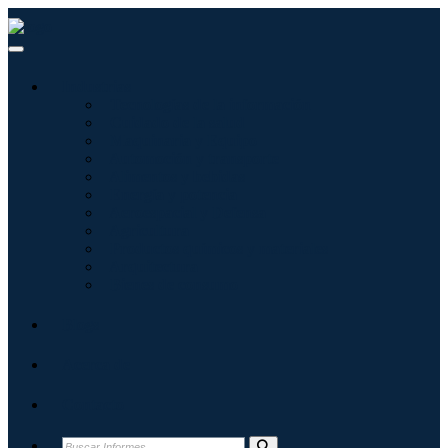
Industrias
Tecnologías de la información
Cuidado de la salud
Maquinaria y Equipo
Automoción y transporte
Alimentos y bebidas
Energía y potencia
Aeroespacial y Defensa
Agricultura
Productos químicos y materiales
Arquitectura
Bienes de consumo
Blogs
Acerca de
Contacto