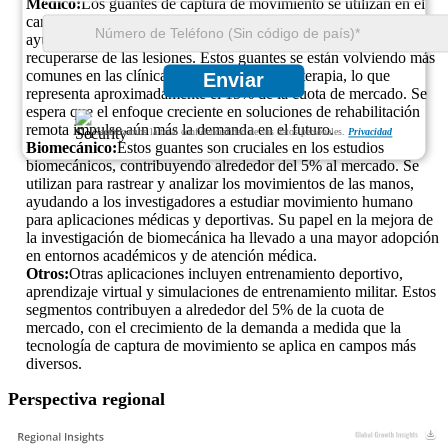
Médico:
Los guantes de captura de movimiento se utilizan en el
campo de la medicina para la rehabilitación y la terapia,
ayudando a los pacientes a recuperar las habilidades motoras y
recuperarse de las lesiones. Estos guantes se están volviendo más
comunes en las clínicas y hospitales de fisioterapia, lo que
Enviar
representa aproximadamente el 15% de la cuota de mercado. Se
espera que el enfoque creciente en soluciones de rehabilitación
remota impulse aún más la demanda en el futuro.
Garantizamos la total confidencialidad de sus datos personales.
Privacidad
Biomecánico:
Estos guantes son cruciales en los estudios
biomecánicos, contribuyendo alrededor del 5% al mercado. Se
utilizan para rastrear y analizar los movimientos de las manos,
ayudando a los investigadores a estudiar movimiento humano
para aplicaciones médicas y deportivas. Su papel en la mejora de
la investigación de biomecánica ha llevado a una mayor adopción
en entornos académicos y de atención médica.
Otros:
Otras aplicaciones incluyen entrenamiento deportivo,
aprendizaje virtual y simulaciones de entrenamiento militar. Estos
segmentos contribuyen a alrededor del 5% de la cuota de
mercado, con el crecimiento de la demanda a medida que la
tecnología de captura de movimiento se aplica en campos más
diversos.
Perspectiva regional