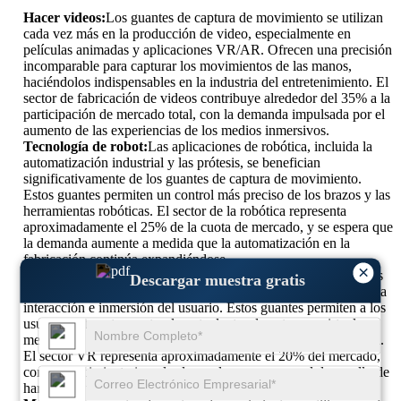
Hacer videos:
Los guantes de captura de movimiento se utilizan
cada vez más en la producción de video, especialmente en
películas animadas y aplicaciones VR/AR. Ofrecen una precisión
incomparable para capturar los movimientos de las manos,
haciéndolos indispensables en la industria del entretenimiento. El
sector de fabricación de videos contribuye alrededor del 35% a la
participación de mercado total, con la demanda impulsada por el
aumento de las experiencias de los medios inmersivos.
Tecnología de robot:
Las aplicaciones de robótica, incluida la
automatización industrial y las prótesis, se benefician
significativamente de los guantes de captura de movimiento.
Estos guantes permiten un control más preciso de los brazos y las
herramientas robóticas. El sector de la robótica representa
aproximadamente el 25% de la cuota de mercado, y se espera que
la demanda aumente a medida que la automatización en la
fabricación continúa expandiéndose.
×
Realidad virtual (VR):
En la industria de la realidad virtual, los
Descargar muestra gratis
guantes de captura de movimiento son esenciales para mejorar la
interacción e inmersión del usuario. Estos guantes permiten a los
usuarios interactuar naturalmente dentro de entornos virtuales,
mejorando las aplicaciones de juegos, capacitación y educación.
El sector VR representa aproximadamente el 20% del mercado,
con un crecimiento impulsado por los avances en el desarrollo de
hardware y contenido de realidad virtual.