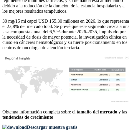
regímenes de múltiples fármacos, y su demanda está aumentando
debido a la reducción de la duración de la estancia hospitalaria y a
los mejores resultados terapéuticos.
30 mg/15 ml captó USD 155,30 millones en 2026, lo que representa
el 23,8% del mercado total. Se prevé que este segmento crezca a una
tasa compuesta anual del 6,5 % durante 2026-2035, impulsado por
la necesidad de dosis de mayor potencia, la investigación clínica en
curso en cánceres hematológicos y su fuerte posicionamiento en los
centros de oncología de atención terciaria.
USD 247.52 M
38%
USD 182.38 M
28%
USD 169.36 M
26%
USD 52.11 M
8%
Obtenga información completa sobre el
tamaño del mercado
y las
tendencias de crecimiento
Descargar muestra gratis