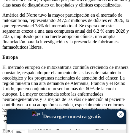
altas tasas de diagnóstico en hospitales y clínicas especializadas.
América del Norte tuvo la mayor participación en el mercado de
mitoxantrona, representando 247,52 millones de dólares en 2026, lo
que representa el 38% del mercado total. Se espera que este
segmento crezca a una tasa compuesta anual del 6,2 % entre 2026 y
2035, impulsado por una fuerte adopción clínica, una amplia
financiación para la investigación y la presencia de fabricantes
farmacéuticos líderes.
Europa
El mercado europeo de mitoxantrona continúa creciendo de manera
constante, respaldado por el aumento de las tasas de tratamiento
oncológico y los programas nacionales de atención del cáncer. La
región muestra una alta demanda de Alemania, Francia y el Reino
Unido, que en conjunto representan más del 60% de la cuota
europea. La mayor conciencia sobre las enfermedades
neurodegenerativas y la mejora de las vías de atención al paciente
contribuyen a una adopción sostenida, especialmente en entornos
hospitalarios. La entrada de biosimilares y las sólidas políticas de
×
reembolso del gobierno también fortalecen las perspectivas
Descargar muestra gratis
regionales.
Europa representó 182,38 millones de dólares en 2026, lo que