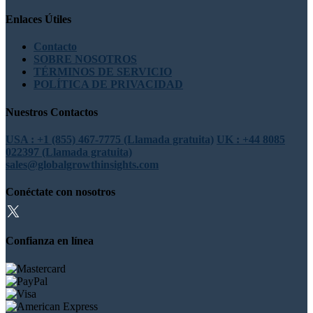
Enlaces Útiles
Contacto
SOBRE NOSOTROS
TÉRMINOS DE SERVICIO
POLÍTICA DE PRIVACIDAD
Nuestros Contactos
USA : +1 (855) 467-7775 (Llamada gratuita)
UK : +44 8085
022397 (Llamada gratuita)
sales@globalgrowthinsights.com
Conéctate con nosotros
Confianza en línea