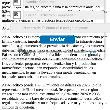
representa el 28% del mercado mundial de mitoxantrona. Se
proyecta que esta región crecerá a una tasa compuesta anual del
6,0% entre 2026 y 2035, impulsada por políticas de atención médica
de apoyo, la creciente demanda de tratamientos para la esclerosis
múltiple y avances en las prácticas terapéuticas oncológicas.
Asia-Pacífico
Asia-Pacífico es el mercado regional de más rápido crecimiento para
Enviar
la mitoxantrona, impulsado por la expansión de la infraestructura
oncológica, el aumento de la prevalencia del cáncer y los esfuerzos
gubernamentales para mejorar la accesibilidad a la atención médica.
Garantizamos la total confidencialidad de sus datos personales.
Privacidad
Países como China, Japón e India lideran la demanda regional y en
conjunto representan más del 75% del consumo de Asia-Pacífico.
Los crecientes programas de concientización y la producción
farmacéutica nacional han mejorado la asequibilidad de los
medicamentos, lo que ha llevado a una rápida penetración en
hospitales tanto urbanos como rurales.
Asia-Pacífico poseía 169,36 millones de dólares en 2026, lo que
representa el 26% del mercado total. Se espera que esta región
crezca a una tasa compuesta anual del 6,8 % entre 2026 y 2035,
respaldada por una base de pacientes en crecimiento, desarrollos
regulatorios favorables y un enfoque cada vez mayor en los ensayos
clínicos de oncología.