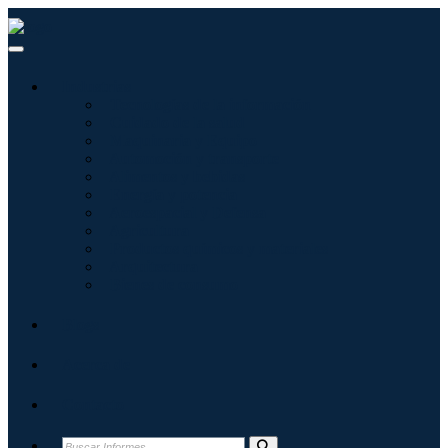
Industrias
Tecnologías de la información
Cuidado de la salud
Maquinaria y Equipo
Automoción y transporte
Alimentos y bebidas
Energía y potencia
Aeroespacial y Defensa
Agricultura
Productos químicos y materiales
Arquitectura
Bienes de consumo
Blogs
Acerca de
Contacto