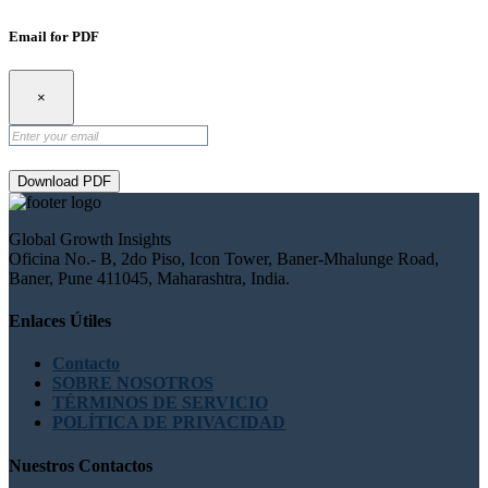
Email for PDF
×
Download PDF
Global Growth Insights
Oficina No.- B, 2do Piso, Icon Tower, Baner-Mhalunge Road,
Baner, Pune 411045, Maharashtra, India.
Enlaces Útiles
Contacto
SOBRE NOSOTROS
TÉRMINOS DE SERVICIO
POLÍTICA DE PRIVACIDAD
Nuestros Contactos