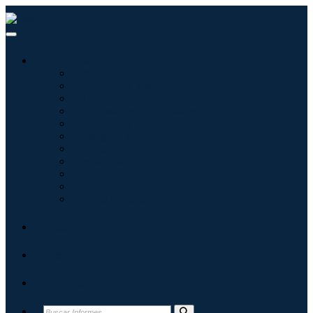
Industrias
Tecnologías de la información
Cuidado de la salud
Maquinaria y Equipo
Automoción y transporte
Alimentos y bebidas
Energía y potencia
Aeroespacial y Defensa
Agricultura
Productos químicos y materiales
Arquitectura
Bienes de consumo
Blogs
Acerca de
Contacto