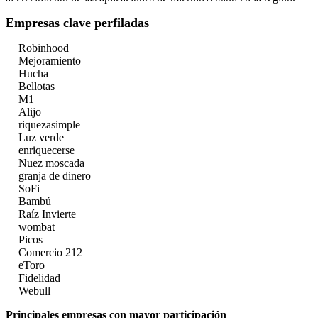
Empresas clave perfiladas
Robinhood
Mejoramiento
Hucha
Bellotas
M1
Alijo
riquezasimple
Luz verde
enriquecerse
Nuez moscada
granja de dinero
SoFi
Bambú
Raíz Invierte
wombat
Picos
Comercio 212
eToro
Fidelidad
Webull
Principales empresas con mayor participación