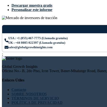
Descargar muestra gratis
Personalizar este informe
USA : +1 (855) 467-7775 (Llamada gratuita)
UK : +44 8085 022397 (Llamada gratuita)
sales@globalgrowthinsights.com
;
Global Growth Insights
Oficina No.- B, 2do Piso, Icon Tower, Baner-Mhalunge Road, Baner,
Enlaces Útiles
Contacto
SOBRE NOSOTROS
TÉRMINOS DE SERVICIO
POLÍTICA DE PRIVACIDAD