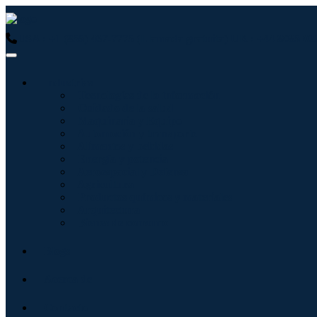
USA : +1 (855) 467-7775 (Llamada gratuita)
UK : +44 8085 02
Industrias
Tecnologías de la información
Cuidado de la salud
Maquinaria y Equipo
Automoción y transporte
Alimentos y bebidas
Energía y potencia
Aeroespacial y Defensa
Agricultura
Productos químicos y materiales
Arquitectura
Bienes de consumo
Blogs
Acerca de
Contacto