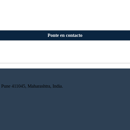
Ponte en contacto
 Pune 411045, Maharashtra, India.