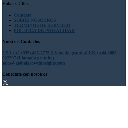
Enlaces Útiles
Contacto
SOBRE NOSOTROS
TÉRMINOS DE SERVICIO
POLÍTICA DE PRIVACIDAD
Nuestros Contactos
USA : +1 (855) 467-7775 (Llamada gratuita)
UK : +44 8085
022397 (Llamada gratuita)
sales@globalgrowthinsights.com
Conéctate con nosotros
Confianza en línea