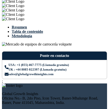
Resumen
Tabla de contenido
Metodología
Ponte en contacto
USA : +1 (855) 467-7775 (Llamada gratuita)
UK : +44 8085 022397 (Llamada gratuita)
sales@globalgrowthinsights.com
;
Global Growth Insights
Oficina No.- B, 2do Piso, Icon Tower, Baner-Mhalunge Road,
Baner, Pune 411045, Maharashtra, India.