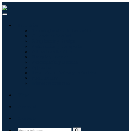
Industrias
Tecnologías de la información
Cuidado de la salud
Maquinaria y Equipo
Automoción y transporte
Alimentos y bebidas
Energía y potencia
Aeroespacial y Defensa
Agricultura
Productos químicos y materiales
Arquitectura
Bienes de consumo
Blogs
Acerca de
Contacto