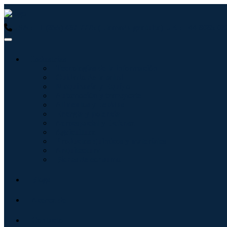
USA : +1 (855) 467-7775 (Llamada gratuita)
UK : +44 8085 02
Industrias
Tecnologías de la información
Cuidado de la salud
Maquinaria y Equipo
Automoción y transporte
Alimentos y bebidas
Energía y potencia
Aeroespacial y Defensa
Agricultura
Productos químicos y materiales
Arquitectura
Bienes de consumo
Blogs
Acerca de
Contacto