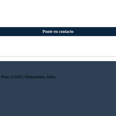
Ponte en contacto
 Pune 411045, Maharashtra, India.