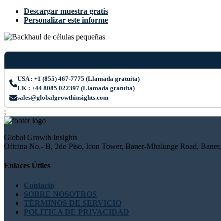
Descargar muestra gratis
Personalizar este informe
USA : +1 (855) 467-7775 (Llamada gratuita)
UK : +44 8085 022397 (Llamada gratuita)
sales@globalgrowthinsights.com
;
Global Growth Insights
Oficina No.- B, 2do Piso, Icon Tower, Baner-Mhalunge Road, Baner,
Enlaces Útiles
Contacto
SOBRE NOSOTROS
TÉRMINOS DE SERVICIO
POLÍTICA DE PRIVACIDAD