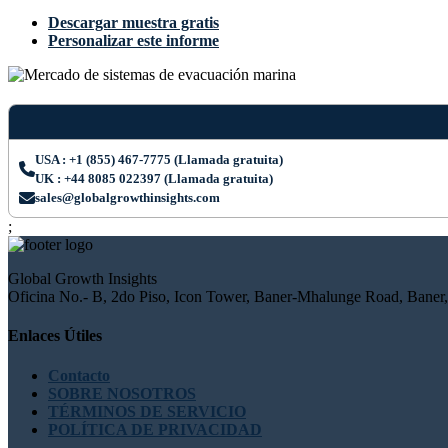
Descargar muestra gratis
Personalizar este informe
USA : +1 (855) 467-7775 (Llamada gratuita)
UK : +44 8085 022397 (Llamada gratuita)
sales@globalgrowthinsights.com
;
Global Growth Insights
Oficina No.- B, 2do Piso, Icon Tower, Baner-Mhalunge Road, Baner,
Enlaces Útiles
Contacto
SOBRE NOSOTROS
TÉRMINOS DE SERVICIO
POLÍTICA DE PRIVACIDAD