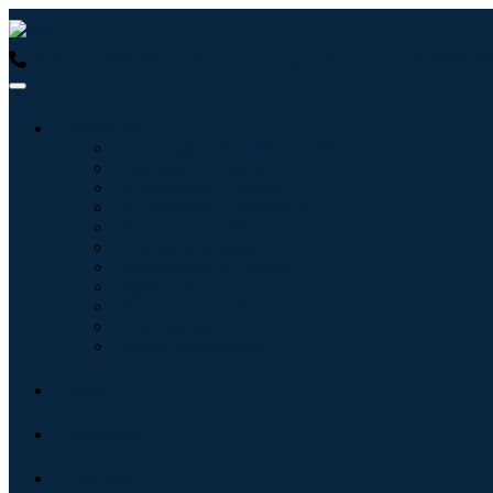
USA : +1 (855) 467-7775 (Llamada gratuita)
UK : +44 8085 02
Industrias
Tecnologías de la información
Cuidado de la salud
Maquinaria y Equipo
Automoción y transporte
Alimentos y bebidas
Energía y potencia
Aeroespacial y Defensa
Agricultura
Productos químicos y materiales
Arquitectura
Bienes de consumo
Blogs
Acerca de
Contacto