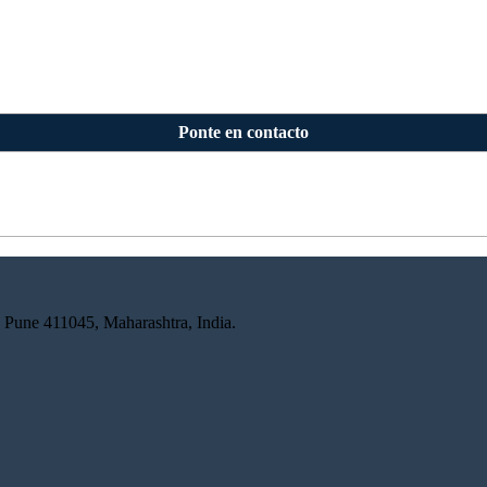
Ponte en contacto
 Pune 411045, Maharashtra, India.