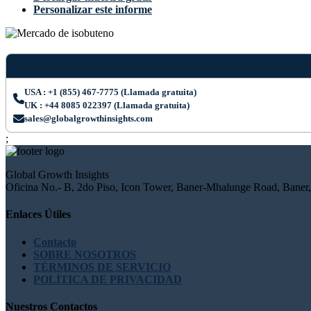
Personalizar este informe
USA : +1 (855) 467-7775 (Llamada gratuita)
UK : +44 8085 022397 (Llamada gratuita)
sales@globalgrowthinsights.com
;
Global Growth Insights
Oficina No.- B, 2do Piso, Icon Tower, Baner-Mhalunge Road, Baner,
Enlaces Útiles
Contacto
SOBRE NOSOTROS
TÉRMINOS DE SERVICIO
POLÍTICA DE PRIVACIDAD
Nuestros Contactos