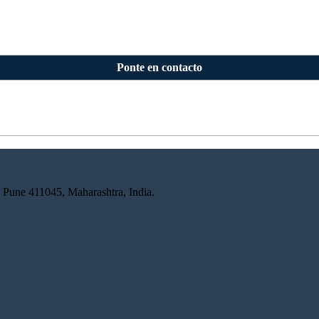
Ponte en contacto
 Pune 411045, Maharashtra, India.