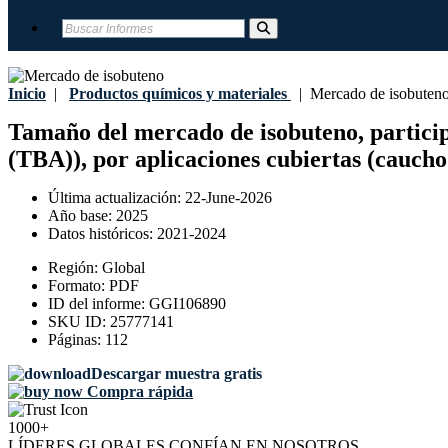
Inicio
|
Productos químicos y materiales
|
Mercado de isobuten
Tamaño del mercado de isobuteno, participa
(TBA)), por aplicaciones cubiertas (caucho
Última actualización:
22-June-2026
Año base:
2025
Datos históricos:
2021-2024
Región:
Global
Formato:
PDF
ID del informe:
GGI106890
SKU ID:
25777141
Páginas:
112
Descargar muestra gratis
Compra rápida
1000+
LÍDERES GLOBALES CONFÍAN EN NOSOTROS