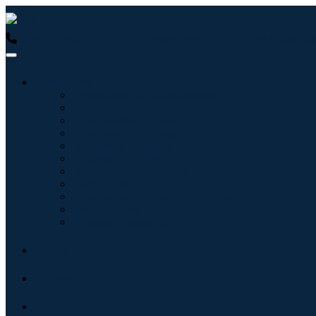
USA : +1 (855) 467-7775 (Llamada gratuita)
UK : +44 8085 02
Industrias
Tecnologías de la información
Cuidado de la salud
Maquinaria y Equipo
Automoción y transporte
Alimentos y bebidas
Energía y potencia
Aeroespacial y Defensa
Agricultura
Productos químicos y materiales
Arquitectura
Bienes de consumo
Blogs
Acerca de
Contacto