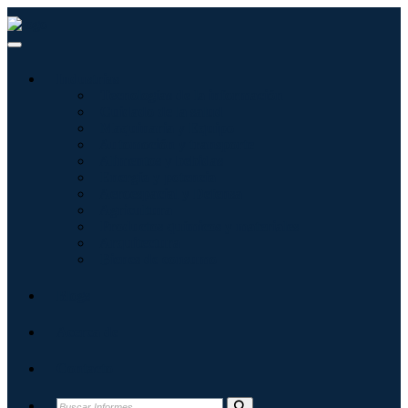
Industrias
Tecnologías de la información
Cuidado de la salud
Maquinaria y Equipo
Automoción y transporte
Alimentos y bebidas
Energía y potencia
Aeroespacial y Defensa
Agricultura
Productos químicos y materiales
Arquitectura
Bienes de consumo
Blogs
Acerca de
Contacto