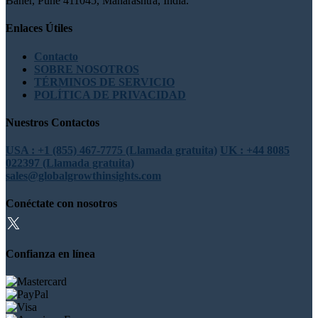
Baner, Pune 411045, Maharashtra, India.
Enlaces Útiles
Contacto
SOBRE NOSOTROS
TÉRMINOS DE SERVICIO
POLÍTICA DE PRIVACIDAD
Nuestros Contactos
USA : +1 (855) 467-7775 (Llamada gratuita)
UK : +44 8085
022397 (Llamada gratuita)
sales@globalgrowthinsights.com
Conéctate con nosotros
Confianza en línea