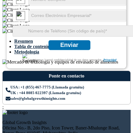
Resumen
Enviar
Tabla de contenido
Metodología
Garantizamos la total confidencialidad de sus datos personales.
Privacidad
Ponte en contacto
USA : +1 (855) 467-7775 (Llamada gratuita)
UK : +44 8085 022397 (Llamada gratuita)
sales@globalgrowthinsights.com
;
Global Growth Insights
Oficina No.- B, 2do Piso, Icon Tower, Baner-Mhalunge Road,