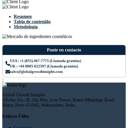
Resumen
Tabla de contenido
Metodología
Ponte en contacto
USA : +1 (855) 467-7775 (Llamada gratuita)
UK : +44 8085 022397 (Llamada gratuita)
sales@globalgrowthinsights.com
;
Global Growth Insights
Oficina No.- B, 2do Piso, Icon Tower, Baner-Mhalunge Road,
Baner, Pune 411045, Maharashtra, India.
Enlaces Útiles
Contacto