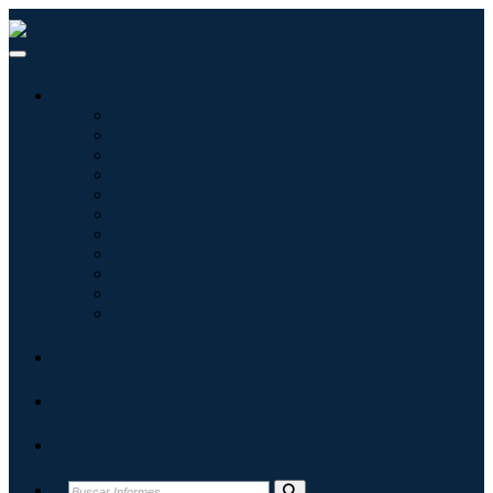
Industrias
Tecnologías de la información
Cuidado de la salud
Maquinaria y Equipo
Automoción y transporte
Alimentos y bebidas
Energía y potencia
Aeroespacial y Defensa
Agricultura
Productos químicos y materiales
Arquitectura
Bienes de consumo
Blogs
Acerca de
Contacto