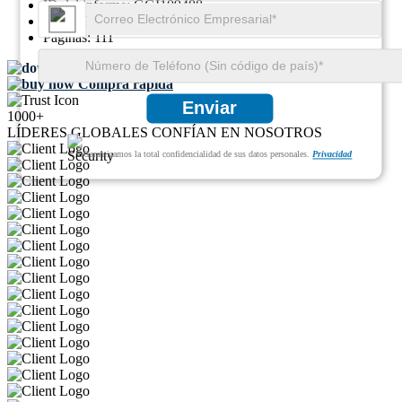
ID del informe:
GGI109488
SKU ID:
22382379
Páginas:
111
Descargar muestra gratis
Compra rápida
Enviar
1000+
LÍDERES GLOBALES CONFÍAN EN NOSOTROS
Garantizamos la total confidencialidad de sus datos personales.
Privacidad