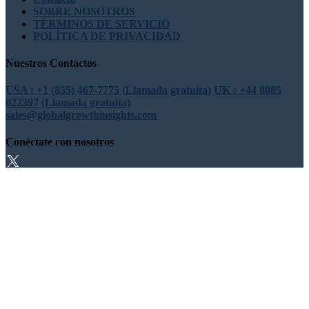
SOBRE NOSOTROS
TÉRMINOS DE SERVICIO
POLÍTICA DE PRIVACIDAD
Nuestros Contactos
USA : +1 (855) 467-7775 (Llamada gratuita)
UK : +44 8085
022397 (Llamada gratuita)
sales@globalgrowthinsights.com
Conéctate con nosotros
Confianza en línea
Confiable y certificado