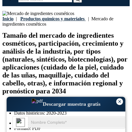
Inicio
|
Productos químicos y materiales
|
Mercado de
ingredientes cosméticos
Tamaño del mercado de ingredientes
cosméticos, participación, crecimiento y
análisis de la industria, por tipos
(naturales, sintéticos, biotecnologías), por
aplicaciones (cuidado de la piel, cuidado
de las uñas, maquillaje, cuidado del
cabello, otras), e información regional y
pronóstico para 2034
×
Última actualización:
29-May-2026
Descargar muestra gratis
Año base:
2024
Datos históricos:
2020-2023
Región:
Global
Formato:
PDF