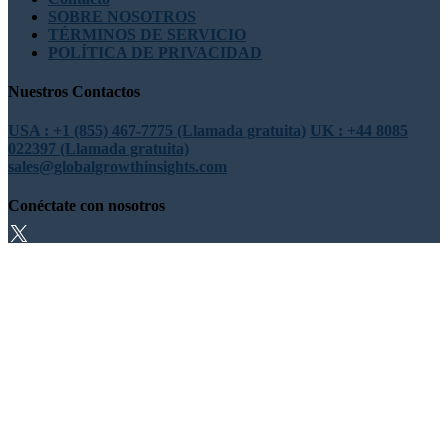
SOBRE NOSOTROS
TÉRMINOS DE SERVICIO
POLÍTICA DE PRIVACIDAD
Nuestros Contactos
USA : +1 (855) 467-7775 (Llamada gratuita)
UK : +44 8085
022397 (Llamada gratuita)
sales@globalgrowthinsights.com
Conéctate con nosotros
Confianza en línea
Confiable y certificado