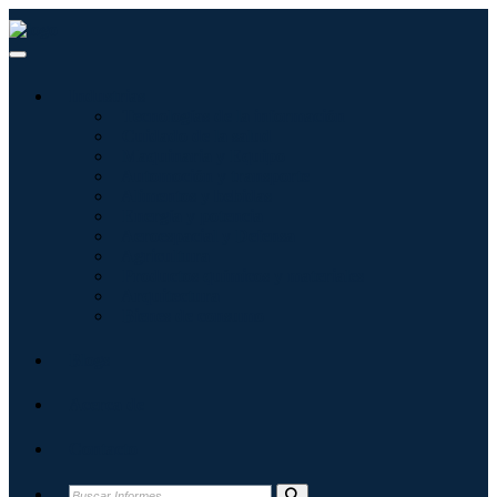
Industrias
Tecnologías de la información
Cuidado de la salud
Maquinaria y Equipo
Automoción y transporte
Alimentos y bebidas
Energía y potencia
Aeroespacial y Defensa
Agricultura
Productos químicos y materiales
Arquitectura
Bienes de consumo
Blogs
Acerca de
Contacto