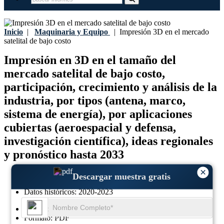
Inicio
|
Maquinaria y Equipo
|
Impresión 3D en el mercado
satelital de bajo costo
Impresión en 3D en el tamaño del
mercado satelital de bajo costo,
participación, crecimiento y análisis de la
industria, por tipos (antena, marco,
sistema de energía), por aplicaciones
cubiertas (aeroespacial y defensa,
investigación científica), ideas regionales
y pronóstico hasta 2033
×
Última actualización:
23-June-2025
Descargar muestra gratis
Año base:
2024
Datos históricos:
2020-2023
Región:
Global
Formato:
PDF