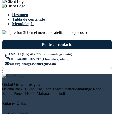
Resumen
Tabla de contenido
Metodología
Ponte en contacto
USA : +1 (855) 467-7775 (Llamada gratuita)
UK : +44 8085 022397 (Llamada gratuita)
sales@globalgrowthinsights.com
;
Global Growth Insights
Oficina No.- B, 2do Piso, Icon Tower, Baner-Mhalunge Road,
Baner, Pune 411045, Maharashtra, India.
Enlaces Útiles
Contacto