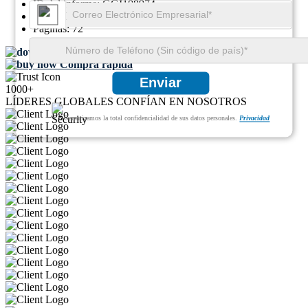
ID del informe:
GGI108974
SKU ID:
26638000
Páginas:
72
Descargar muestra gratis
Compra rápida
Enviar
1000+
LÍDERES GLOBALES CONFÍAN EN NOSOTROS
Garantizamos la total confidencialidad de sus datos personales.
Privacidad