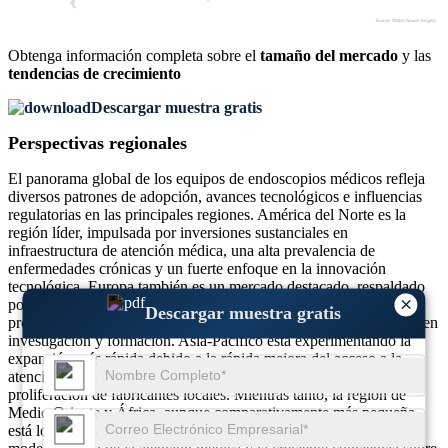
Obtenga información completa sobre el
tamaño del mercado
y las
tendencias de crecimiento
Descargar muestra gratis
Perspectivas regionales
El panorama global de los equipos de endoscopios médicos refleja
diversos patrones de adopción, avances tecnológicos e influencias
regulatorias en las principales regiones. América del Norte es la
región líder, impulsada por inversiones sustanciales en
infraestructura de atención médica, una alta prevalencia de
enfermedades crónicas y un fuerte enfoque en la innovación
tecnológica. Europa también es un mercado destacado, respaldado
×
por sistemas sanitarios universales, una adopción generalizada de
Descargar muestra gratis
procedimientos mínimamente invasivos e importantes inversiones en
investigación y formación. Asia-Pacífico está experimentando la
expansión más rápida debido a la rápida mejora del acceso a la
atención médica, el aumento del volumen de procedimientos y la
proliferación de fabricantes locales. Mientras tanto, la región de
Medio Oriente y África, aunque comparativamente más pequeña,
está logrando avances constantes debido a los esfuerzos de