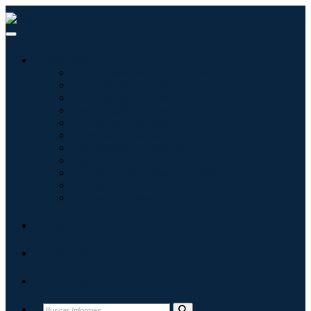
Industrias
Tecnologías de la información
Cuidado de la salud
Maquinaria y Equipo
Automoción y transporte
Alimentos y bebidas
Energía y potencia
Aeroespacial y Defensa
Agricultura
Productos químicos y materiales
Arquitectura
Bienes de consumo
Blogs
Acerca de
Contacto