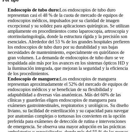
Endoscopio de tubo duro:
Los endoscopios de tubo duro
representan casi el 48 % de la cuota de mercado de equipos de
endoscopios médicos, impulsados ​​por su claridad de imagen
excepcional y su solidez para aplicaciones quirúrgicas. Se utilizan
ampliamente en procedimientos como laparoscopia, artroscopia y
otorrinolaringología, donde la estructura rígida y la precisión son
esenciales. Alrededor del 53 % de los grandes hospitales prefieren
los endoscopios de tubo duro por su durabilidad y sus bajas
necesidades de mantenimiento, especialmente en quirófanos de
gran volumen. La demanda de endoscopios de tubo duro se ve
respaldada aún más por los avances en los sistemas ópticos HD y
la iluminación integrada, que mejoran la seguridad y la eficiencia
de los procedimientos.
Endoscopio de manguera:
Los endoscopios de manguera
representan aproximadamente el 52% del mercado de equipos de
endoscopios médicos y se benefician de su flexibilidad y
adaptabilidad a diversas vías anatómicas. Más del 60% de las
clínicas y guarderías eligen endoscopios de manguera para
exámenes gastrointestinales, respiratorios y urológicos. Su diseño
liviano, su facilidad de esterilización y su capacidad para navegar
por anatomías complejas o tortuosas los convierten en la opción
preferida para exámenes de detección de rutina e intervenciones
de emergencia. Se observa una mayor adopción en las prácticas
ambulatorias y especializadas, donde más del 55 % de las nuevas