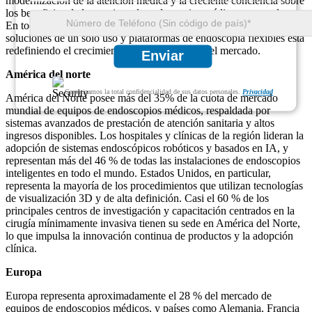
modernización de la atención médica y la creciente conciencia sobre
los beneficios de los equipos de endoscopios médicos avanzados.
En todas las regiones, la integración de diagnósticos basados ​​en IA,
soluciones de un solo uso y plataformas de endoscopia flexibles está
redefiniendo el crecimiento y la competencia del mercado.
Enviar
América del norte
Garantizamos la total confidencialidad de sus datos personales.
Privacidad
América del Norte posee más del 35% de la cuota de mercado
mundial de equipos de endoscopios médicos, respaldada por
sistemas avanzados de prestación de atención sanitaria y altos
ingresos disponibles. Los hospitales y clínicas de la región lideran la
adopción de sistemas endoscópicos robóticos y basados ​​en IA, y
representan más del 46 % de todas las instalaciones de endoscopios
inteligentes en todo el mundo. Estados Unidos, en particular,
representa la mayoría de los procedimientos que utilizan tecnologías
de visualización 3D y de alta definición. Casi el 60 % de los
principales centros de investigación y capacitación centrados en la
cirugía mínimamente invasiva tienen su sede en América del Norte,
lo que impulsa la innovación continua de productos y la adopción
clínica.
Europa
Europa representa aproximadamente el 28 % del mercado de
equipos de endoscopios médicos, y países como Alemania, Francia