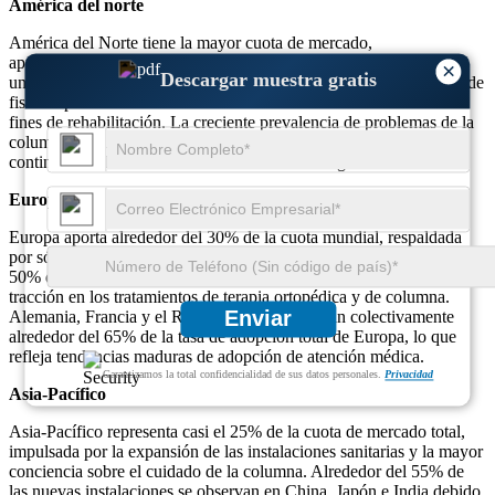
América del norte
América del Norte tiene la mayor cuota de mercado,
aproximadamente el 36 %, impulsada por un alto conocimiento y
×
Descargar muestra gratis
una infraestructura sanitaria avanzada. Casi el 60% de las clínicas de
fisioterapia en los EE. UU. utilizan sillas de tracción cervical con
fines de rehabilitación. La creciente prevalencia de problemas de la
columna cervical, que afectan a alrededor del 45% de los adultos,
continúa fortaleciendo la demanda en toda la región.
Europa
Europa aporta alrededor del 30% de la cuota mundial, respaldada
por sólidas redes de fisioterapia y centros de rehabilitación. Más del
50% de los hospitales de Europa occidental han integrado sillas de
tracción en los tratamientos de terapia ortopédica y de columna.
Enviar
Alemania, Francia y el Reino Unido representan colectivamente
alrededor del 65% de la tasa de adopción total de Europa, lo que
refleja tendencias maduras de adopción de atención médica.
Garantizamos la total confidencialidad de sus datos personales.
Privacidad
Asia-Pacífico
Asia-Pacífico representa casi el 25% de la cuota de mercado total,
impulsada por la expansión de las instalaciones sanitarias y la mayor
conciencia sobre el cuidado de la columna. Alrededor del 55% de
las nuevas instalaciones se observan en China, Japón e India debido