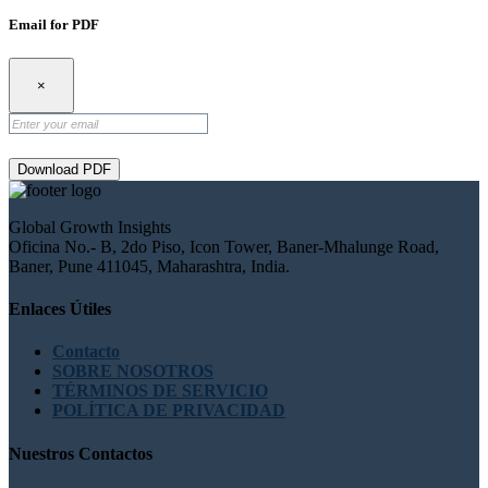
Email for PDF
×
Download PDF
Global Growth Insights
Oficina No.- B, 2do Piso, Icon Tower, Baner-Mhalunge Road,
Baner, Pune 411045, Maharashtra, India.
Enlaces Útiles
Contacto
SOBRE NOSOTROS
TÉRMINOS DE SERVICIO
POLÍTICA DE PRIVACIDAD
Nuestros Contactos