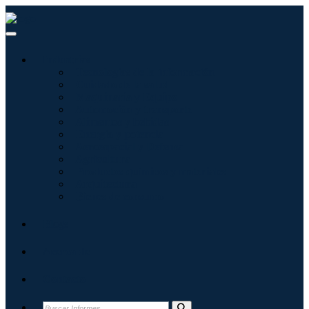
Industrias
Tecnologías de la información
Cuidado de la salud
Maquinaria y Equipo
Automoción y transporte
Alimentos y bebidas
Energía y potencia
Aeroespacial y Defensa
Agricultura
Productos químicos y materiales
Arquitectura
Bienes de consumo
Blogs
Acerca de
Contacto