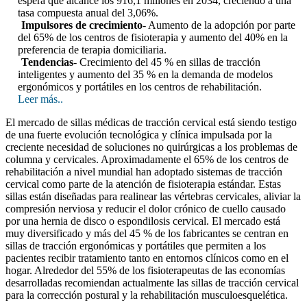
espera que alcance los 916,1 millones en 2034, creciendo a una
tasa compuesta anual del 3,06%.
Impulsores de crecimiento
- Aumento de la adopción por parte
del 65% de los centros de fisioterapia y aumento del 40% en la
preferencia de terapia domiciliaria.
Tendencias
- Crecimiento del 45 % en sillas de tracción
inteligentes y aumento del 35 % en la demanda de modelos
ergonómicos y portátiles en los centros de rehabilitación.
Leer más..
El mercado de sillas médicas de tracción cervical está siendo testigo
de una fuerte evolución tecnológica y clínica impulsada por la
creciente necesidad de soluciones no quirúrgicas a los problemas de
columna y cervicales. Aproximadamente el 65% de los centros de
rehabilitación a nivel mundial han adoptado sistemas de tracción
cervical como parte de la atención de fisioterapia estándar. Estas
sillas están diseñadas para realinear las vértebras cervicales, aliviar la
compresión nerviosa y reducir el dolor crónico de cuello causado
por una hernia de disco o espondilosis cervical. El mercado está
muy diversificado y más del 45 % de los fabricantes se centran en
sillas de tracción ergonómicas y portátiles que permiten a los
pacientes recibir tratamiento tanto en entornos clínicos como en el
hogar. Alrededor del 55% de los fisioterapeutas de las economías
desarrolladas recomiendan actualmente las sillas de tracción cervical
para la corrección postural y la rehabilitación musculoesquelética.