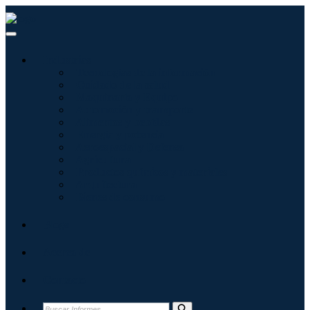
Industrias
Tecnologías de la información
Cuidado de la salud
Maquinaria y Equipo
Automoción y transporte
Alimentos y bebidas
Energía y potencia
Aeroespacial y Defensa
Agricultura
Productos químicos y materiales
Arquitectura
Bienes de consumo
Blogs
Acerca de
Contacto