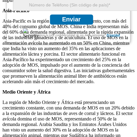
impulse una mayor expansión del mercado.
Asia-Pacífico
Enviar
Asia-Pacific es la región de más rápido crecimiento, con más del
40% del consumo global de MOS. China e India representan más
del 60% de la demanda regional, alimentada por la rápida expansión
Garantizamos la total confidencialidad de sus datos personales.
Privacidad
de las industrias ganaderas y de acuicultura. El uso de MOS en la
alimentación avícola ha aumentado en un 50% en China, mientras
que India ha visto un aumento del 35% en las aplicaciones de
alimentación láctea y porcina. El sector alimentario funcional en
Asia-Pacífico ha experimentado un crecimiento del 25% en la
adopción de MOS, impulsado por el aumento de la conciencia del
consumidor sobre la salud digestiva. Las iniciativas gubernamentales
que promueven la alimentación animal libre de antibióticos están
acelerando aún más el crecimiento del mercado.
Medio Oriente y África
La región de Medio Oriente y África está presenciando un
crecimiento constante, con una demanda de MOS en un 20% debido
a la expansión de las industrias de aves de corral y lácteos. El sector
avícola domina el uso de MOS, representando el 50% de la
demanda regional. Arabia Saudita y los Emiratos Árabes Unidos
han visto un aumento del 30% en la adopción de MOS en la
alimentación animal, mientras que Sudáfrica ha informado un