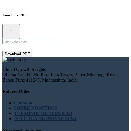
Email for PDF
×
Download PDF
Global Growth Insights
Oficina No.- B, 2do Piso, Icon Tower, Baner-Mhalunge Road,
Baner, Pune 411045, Maharashtra, India.
Enlaces Útiles
Contacto
SOBRE NOSOTROS
TÉRMINOS DE SERVICIO
POLÍTICA DE PRIVACIDAD
Nuestros Contactos