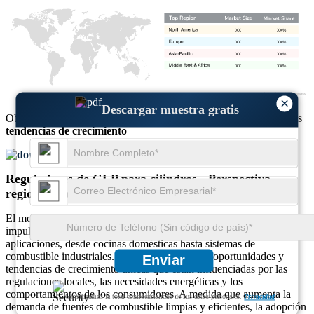
XX
XX%
XX
XX%
XX
XX%
XX
XX%
×
Descargar muestra gratis
Obtenga información completa sobre el
tamaño del mercado
y las
tendencias de crecimiento
Descargar muestra gratis
Reguladores de GLP para cilindros - Perspectiva
regional global
El mercado global de reguladores de GLP para cilindros está
impulsado por el uso cada vez mayor de GLP para diversas
aplicaciones, desde cocinas domésticas hasta sistemas de
combustible industriales. Cada región presenta oportunidades y
Enviar
tendencias de crecimiento únicas que están influenciadas por las
regulaciones locales, las necesidades energéticas y los
comportamientos de los consumidores. A medida que aumenta la
Garantizamos la total confidencialidad de sus datos personales.
Privacidad
demanda de fuentes de combustible limpias y eficientes, la adopción