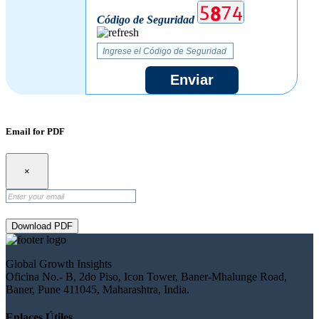
Código de Seguridad
Enviar
Email for PDF
×
Download PDF
Global Growth Insights
Oficina No.- B, 2do Piso, Icon Tower, Baner-Mhalunge Road,
Baner, Pune 411045, Maharashtra, India.
Enlaces Útiles