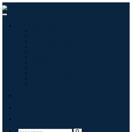
Industrias
Tecnologías de la información
Cuidado de la salud
Maquinaria y Equipo
Automoción y transporte
Alimentos y bebidas
Energía y potencia
Aeroespacial y Defensa
Agricultura
Productos químicos y materiales
Arquitectura
Bienes de consumo
Blogs
Acerca de
Contacto