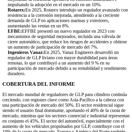
impulsando la adopción en el mercado en un 10%.
Rotarex:
En 2025, Rotarex introdujo un regulador avanzado con
resistencia a la corrosión mejorada, atendiendo a la creciente
demanda de GLP en aplicaciones marinas y exteriores,
aumentando las ventas en un 8%.
EFBE:
EFFBE presentó un nuevo regulador en 2023 con
mecanismos de seguridad mejorados, incluida una válvula de
cierre automático, que reduce los riesgos de accidentes y obtiene
un aumento de participación de mercado del 7%.
Ingenieros Vanaz:
En 2025, Vanaz Engineers desarrolló un
regulador de GLP liviano con mayor durabilidad para áreas
remotas, lo que contribuyó a un aumento del 9 % en su
participación de mercado debido a su rentabilidad y rendimiento
duradero.
COBERTURA DEL INFORME
El mercado mundial de reguladores de GLP para cilindros continúa
creciendo, con regiones clave como Asia-Pacífico a la cabeza con
una participación de mercado del 50%. El sector residencial sigue
siendo el usuario final dominante, aportando el 40% de la cuota de
mercado, mientras que los sectores comercial e industrial representan
en conjunto el 45%. El sector del automóvil, especialmente con el
aumento de los vehículos propulsados ​​por GLP, contribuye con el
10% de la cuota de mercado. Europa y América del Norte también