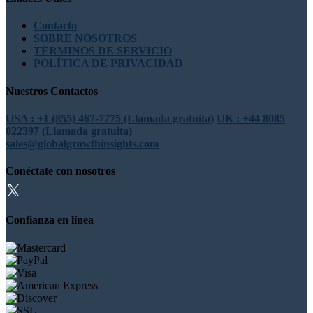
Contacto
SOBRE NOSOTROS
TÉRMINOS DE SERVICIO
POLÍTICA DE PRIVACIDAD
Nuestros Contactos
USA : +1 (855) 467-7775 (Llamada gratuita)
UK : +44 8085
022397 (Llamada gratuita)
sales@globalgrowthinsights.com
Conéctate con nosotros
Confianza en línea