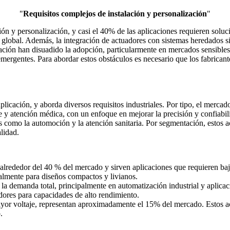
"
Requisitos complejos de instalación y personalización
"
ón y personalización, y casi el 40% de las aplicaciones requieren soluci
 global. Además, la integración de actuadores con sistemas heredados si
ción han disuadido la adopción, particularmente en mercados sensibles 
mergentes. Para abordar estos obstáculos es necesario que los fabricante
icación, y aborda diversos requisitos industriales. Por tipo, el mercad
e y atención médica, con un enfoque en mejorar la precisión y confiab
s como la automoción y la atención sanitaria. Por segmentación, estos a
lidad.
lrededor del 40 % del mercado y sirven aplicaciones que requieren bajo
cialmente para diseños compactos y livianos.
la demanda total, principalmente en automatización industrial y aplicac
dores para capacidades de alto rendimiento.
mayor voltaje, representan aproximadamente el 15% del mercado. Estos 
.