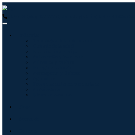
USA : +1 (855) 467-7775 (Llamada gratuita)
UK : +44 8085 02
Industrias
Tecnologías de la información
Cuidado de la salud
Maquinaria y Equipo
Automoción y transporte
Alimentos y bebidas
Energía y potencia
Aeroespacial y Defensa
Agricultura
Productos químicos y materiales
Arquitectura
Bienes de consumo
Blogs
Acerca de
Contacto