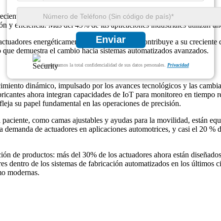
eciente integración de la automatización en las industrias. Los actuador
sión y eficiencia. Más del 45% de las aplicaciones industriales utilizan
Enviar
de actuadores energéticamente eficientes, lo que contribuye a su crecie
lo que demuestra el cambio hacia sistemas automatizados avanzados.
Garantizamos la total confidencialidad de sus datos personales.
Privacidad
imiento dinámico, impulsado por los avances tecnológicos y las cambian
ricantes ahora integran capacidades de IoT para monitoreo en tiempo rea
leja su papel fundamental en las operaciones de precisión.
 el paciente, como camas ajustables y ayudas para la movilidad, están eq
a demanda de actuadores en aplicaciones automotrices, y casi el 20 % d
ón de productos: más del 30% de los actuadores ahora están diseñados 
es dentro de los sistemas de fabricación automatizados en los últimos ci
umo modernas.