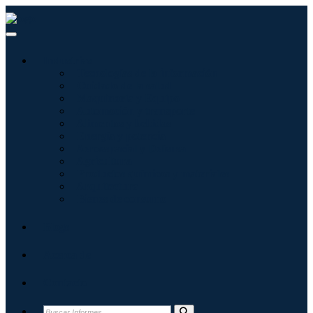
Industrias
Tecnologías de la información
Cuidado de la salud
Maquinaria y Equipo
Automoción y transporte
Alimentos y bebidas
Energía y potencia
Aeroespacial y Defensa
Agricultura
Productos químicos y materiales
Arquitectura
Bienes de consumo
Blogs
Acerca de
Contacto