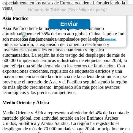
especialmente en los países de Europa occidental, fortaleciendo la
ventaja competitiva de la región en el mercado global.
Asia-Pacífico
Enviar
Asia-Pacífico tiene la mayor participación, dominando
aproximadamente el 35% del mercado global. China, Japón e India
son mercados fundamentales, impulsados ​​por la rápida
Garantizamos la total confidencialidad de sus datos personales.
Privacidad
industrialización, la expansión del comercio electrónico y
inversiones sustanciales en almacenamiento y logística
automatizados. La región ha sido testigo del despliegue de más de
600.000 impresoras térmicas industriales de etiquetas para 2024, lo
que refleja una sólida demanda en los centros de fabricación. Con
exportaciones crecientes, requisitos de etiquetado estrictos y una
mayor conciencia sobre la eficiencia de la cadena de suministro, se
prevé que el mercado de Asia y el Pacífico seguirá siendo la región
de más rápido crecimiento, impulsado aún más por los avances
tecnológicos y los precios competitivos.
Medio Oriente y África
Medio Oriente y África representan alrededor del 4% de la cuota de
mercado global, con actividad notable en los Emiratos Árabes
Unidos, Sudáfrica y Arabia Saudita. La región ha registrado el
despliegue de más de 70.000 unidades para 2024, principalmente en