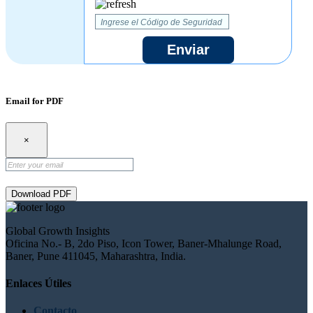
Enviar
Email for PDF
×
Download PDF
Global Growth Insights
Oficina No.- B, 2do Piso, Icon Tower, Baner-Mhalunge Road,
Baner, Pune 411045, Maharashtra, India.
Enlaces Útiles
Contacto