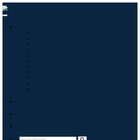
Industrias
Tecnologías de la información
Cuidado de la salud
Maquinaria y Equipo
Automoción y transporte
Alimentos y bebidas
Energía y potencia
Aeroespacial y Defensa
Agricultura
Productos químicos y materiales
Arquitectura
Bienes de consumo
Blogs
Acerca de
Contacto