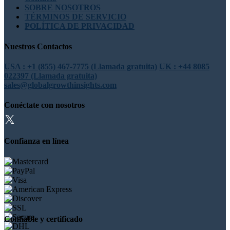
SOBRE NOSOTROS
TÉRMINOS DE SERVICIO
POLÍTICA DE PRIVACIDAD
Nuestros Contactos
USA : +1 (855) 467-7775 (Llamada gratuita)
UK : +44 8085
022397 (Llamada gratuita)
sales@globalgrowthinsights.com
Conéctate con nosotros
Confianza en línea
Confiable y certificado