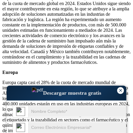
de la cuota de mercado global en 2024. Estados Unidos sigue siendo
el mayor contribuyente en esta región, lo que se atribuye a la amplia
adopción de soluciones automatizadas en las industrias de
fabricación y logística. La región ha experimentado un aumento
constante en la implementación de productos, con más de 500.000
unidades estimadas en funcionamiento a mediados de 2024. Las
crecientes actividades de comercio electrónico y los avances en la
gestión de la cadena de suministro han impulsado aún más la
demanda de soluciones de impresión de etiquetas confiables y de
alta velocidad. Canadá y México también contribuyen notablemente,
centrándose en el cumplimiento y la trazabilidad en las cadenas de
suministro de alimentos y productos farmacéuticos.
Europa
Europa capta casi el 28% de la cuota de mercado mundial de
impresoras térmicas de etiquetas industriales. Mercados clave como
×
Descargar muestra gratis
Alemania, el Reino Unido y Francia impulsan la demanda debido a
los sólidos sectores de fabricación, automoción y logística. Más de
400.000 unidades estarán en uso en las industrias europeas en 2024,
lo que destaca una fuerte integración en entornos de producción y
almacén automatizados. Los mandatos regulatorios relacionados con
el etiquetado y la trazabilidad en sectores como el farmacéutico y el
químico son impulsores clave del crecimiento. La tasa de adopción
de impresoras térmicas con RFID también está aumentando,