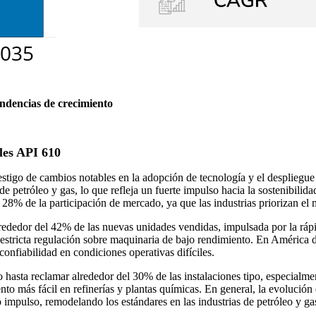
endencias de crecimiento
les API 610
estigo de cambios notables en la adopción de tecnología y el despliegue
 petróleo y gas, lo que refleja un fuerte impulso hacia la sostenibilida
8% de la participación de mercado, ya que las industrias priorizan el 
rededor del 42% de las nuevas unidades vendidas, impulsada por la rápid
estricta regulación sobre maquinaria de bajo rendimiento. En América d
nfiabilidad en condiciones operativas difíciles.
asta reclamar alrededor del 30% de las instalaciones tipo, especialmen
o más fácil en refinerías y plantas químicas. En general, la evolución
o impulso, remodelando los estándares en las industrias de petróleo y g