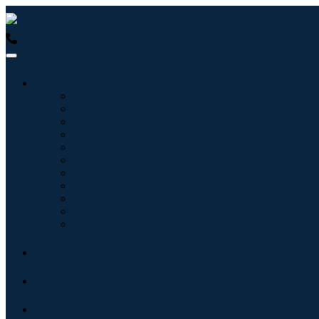
USA : +1 (855) 467-7775 (Llamada gratuita)
UK : +44 8085 02
Industrias
Tecnologías de la información
Cuidado de la salud
Maquinaria y Equipo
Automoción y transporte
Alimentos y bebidas
Energía y potencia
Aeroespacial y Defensa
Agricultura
Productos químicos y materiales
Arquitectura
Bienes de consumo
Blogs
Acerca de
Contacto