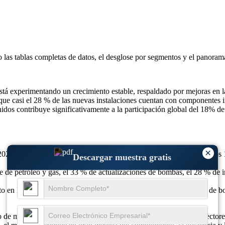
o las
tablas completas de datos, el desglose por segmentos y el panoram
á experimentando un crecimiento estable, respaldado por mejoras en las
e casi el 28 % de las nuevas instalaciones cuentan con componentes int
nidos contribuye significativamente a la participación global del 18% d
×
2025, se prevé que alcance los 1.310 millones de dólares en 2026 y los
Descargar muestra gratis
e petróleo y gas, el 33 % de actualizaciones de bombas, el 28 % de int
 en la demanda de bombas verticales, 36% se centra en modelos de bom
de manera única por demandas de altas especificaciones en los sectore