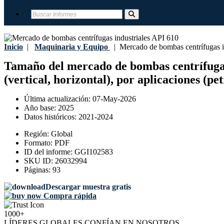
Inicio
|
Maquinaria y Equipo
|
Mercado de bombas centrífugas i
Tamaño del mercado de bombas centrífugas i
(vertical, horizontal), por aplicaciones (p
Última actualización:
07-May-2026
Año base:
2025
Datos históricos:
2021-2024
Región:
Global
Formato:
PDF
ID del informe:
GGI102583
SKU ID:
26032994
Páginas:
93
Descargar muestra gratis
Compra rápida
1000+
LÍDERES GLOBALES CONFÍAN EN NOSOTROS