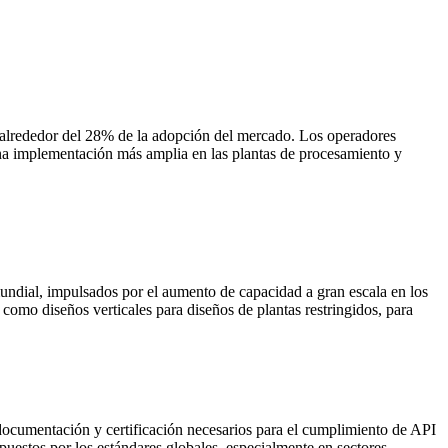
a alrededor del 28% de la adopción del mercado. Los operadores
una implementación más amplia en las plantas de procesamiento y
ndial, impulsados ​​por el aumento de capacidad a gran escala en los
como diseños verticales para diseños de plantas restringidos, para
documentación y certificación necesarios para el cumplimiento de API
puestos por los estándares globales, especialmente en sectores