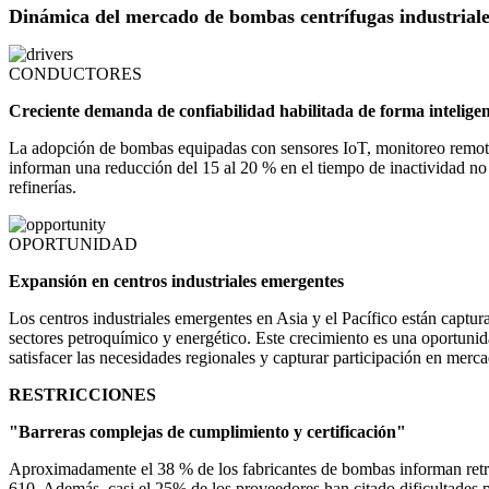
Dinámica del mercado de bombas centrífugas industrial
CONDUCTORES
Creciente demanda de confiabilidad habilitada de forma intelige
La adopción de bombas equipadas con sensores IoT, monitoreo remoto 
informan una reducción del 15 al 20 % en el tiempo de inactividad no
refinerías.
OPORTUNIDAD
Expansión en centros industriales emergentes
Los centros industriales emergentes en Asia y el Pacífico están captu
sectores petroquímico y energético. Este crecimiento es una oportunida
satisfacer las necesidades regionales y capturar participación en merca
RESTRICCIONES
"Barreras complejas de cumplimiento y certificación"
Aproximadamente el 38 % de los fabricantes de bombas informan retras
610. Además, casi el 25% de los proveedores han citado dificultades pa