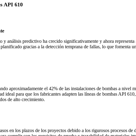
es API 610
nte
y análisis predictivo ha crecido significativamente y ahora represent
 planificado gracias a la detección temprana de fallas, lo que fomenta 
rando aproximadamente el 42% de las instalaciones de bombas a nivel mu
d ideal para que los fabricantes adapten las líneas de bombas API 610, 
dos de alto crecimiento.
os en los plazos de los proyectos debido a los rigurosos procesos de 
ra cumplir con los requisitos de prueba y trazabilidad de materiales im