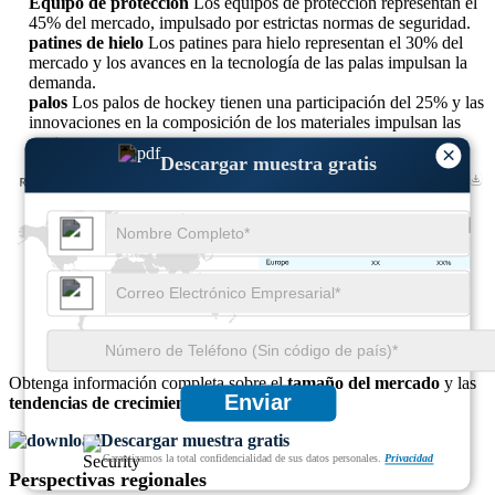
Equipo de protección
Los equipos de protección representan el
45% del mercado, impulsado por estrictas normas de seguridad.
patines de hielo
Los patines para hielo representan el 30% del
mercado y los avances en la tecnología de las palas impulsan la
demanda.
palos
Los palos de hockey tienen una participación del 25% y las
innovaciones en la composición de los materiales impulsan las
ventas.
×
Descargar muestra gratis
XX
XX%
XX
XX%
XX
XX%
XX
XX%
Obtenga información completa sobre el
tamaño del mercado
y las
Enviar
tendencias de crecimiento
Descargar muestra gratis
Garantizamos la total confidencialidad de sus datos personales.
Privacidad
Perspectivas regionales