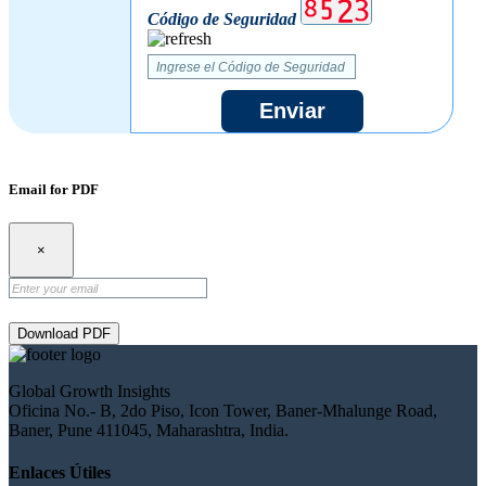
Código de Seguridad
Enviar
Email for PDF
×
Download PDF
Global Growth Insights
Oficina No.- B, 2do Piso, Icon Tower, Baner-Mhalunge Road,
Baner, Pune 411045, Maharashtra, India.
Enlaces Útiles