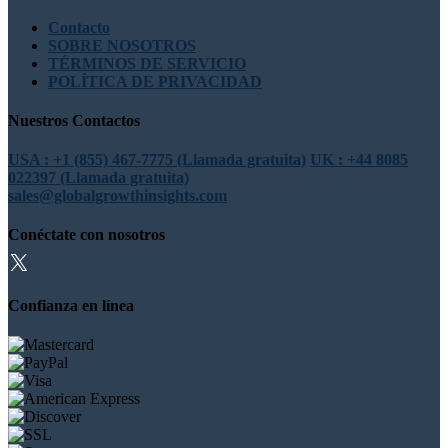
Contacto
SOBRE NOSOTROS
TÉRMINOS DE SERVICIO
POLÍTICA DE PRIVACIDAD
Nuestros Contactos
USA : +1 (855) 467-7775 (Llamada gratuita)
UK : +44 8085
022397 (Llamada gratuita)
sales@globalgrowthinsights.com
Conéctate con nosotros
Confianza en línea