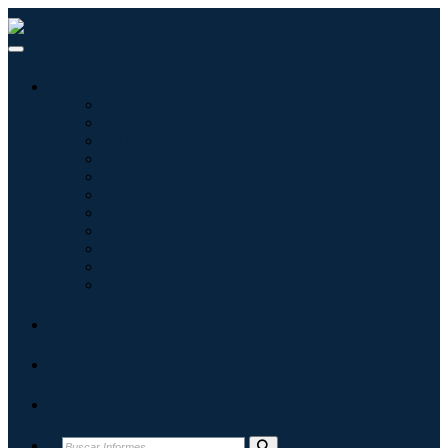
Industrias
Tecnologías de la información
Cuidado de la salud
Maquinaria y Equipo
Automoción y transporte
Alimentos y bebidas
Energía y potencia
Aeroespacial y Defensa
Agricultura
Productos químicos y materiales
Arquitectura
Bienes de consumo
Blogs
Acerca de
Contacto