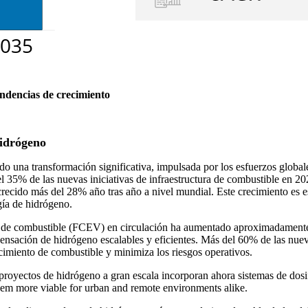
endencias de crecimiento
hidrógeno
 una transformación significativa, impulsada por los esfuerzos globale
l 35% de las nuevas iniciativas de infraestructura de combustible en 20
n crecido más del 28% año tras año a nivel mundial. Este crecimiento e
gía de hidrógeno.
pila de combustible (FCEV) en circulación ha aumentado aproximadament
ensación de hidrógeno escalables y eficientes. Más del 60% de las nue
ecimiento de combustible y minimiza los riesgos operativos.
royectos de hidrógeno a gran escala incorporan ahora sistemas de dosif
em more viable for urban and remote environments alike.