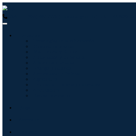
USA : +1 (855) 467-7775 (Llamada gratuita)
UK : +44 8085 02
Industrias
Tecnologías de la información
Cuidado de la salud
Maquinaria y Equipo
Automoción y transporte
Alimentos y bebidas
Energía y potencia
Aeroespacial y Defensa
Agricultura
Productos químicos y materiales
Arquitectura
Bienes de consumo
Blogs
Acerca de
Contacto