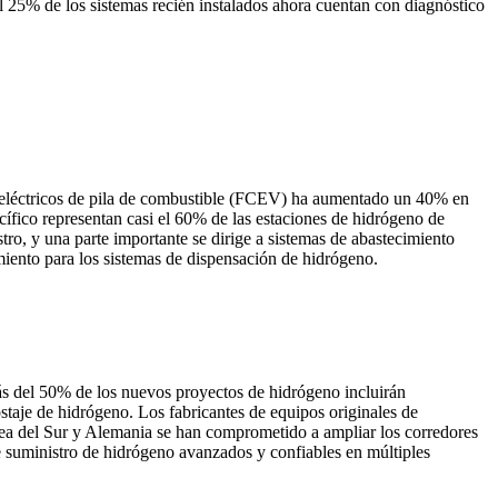
l 25% de los sistemas recién instalados ahora cuentan con diagnóstico
 eléctricos de pila de combustible (FCEV) ha aumentado un 40% en
ífico representan casi el 60% de las estaciones de hidrógeno de
ro, y una parte importante se dirige a sistemas de abastecimiento
imiento para los sistemas de dispensación de hidrógeno.
ás del 50% de los nuevos proyectos de hidrógeno incluirán
ostaje de hidrógeno. Los fabricantes de equipos originales de
ea del Sur y Alemania se han comprometido a ampliar los corredores
e suministro de hidrógeno avanzados y confiables en múltiples