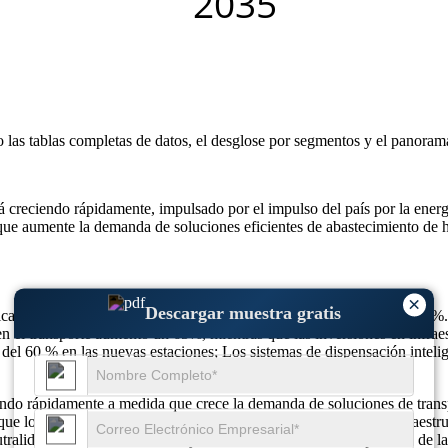
o las
tablas completas de datos, el desglose por segmentos y el panoram
creciendo rápidamente, impulsado por el impulso del país por la energí
que aumente la demanda de soluciones eficientes de abastecimiento de h
×
Descargar muestra gratis
lcance 945,7 en 2033, creciendo a una tasa compuesta anual del 35,3%.
n el transporte aumentó un 65%, mientras que las inversiones en infraes
el 60 % en las nuevas estaciones; Los sistemas de dispensación intel
do rápidamente a medida que crece la demanda de soluciones de transpo
que los convierte en un componente clave en el ecosistema de infraestru
ralidad de carbono, está influyendo directamente en la expansión de la