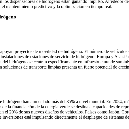
 en los dispensadores de hidrógeno están ganando impulso. Alrededor de
el mantenimiento predictivo y la optimización en tiempo real.
drógeno
 apoyan proyectos de movilidad de hidrógeno. El número de vehículos
nstalaciones de estaciones de servicio de hidrógeno. Europa y Asia-Pac
del hidrógeno se centran específicamente en infraestructura de suminist
en soluciones de transporte limpias presenta un fuerte potencial de crec
ra de hidrógeno han aumentado más del 35% a nivel mundial. En 2024, m
% de la financiación de la energía verde se destina a capacidades de rep
 en el 20% de sus nuevos diseños de vehículos. Países como Japón, Cor
e inversiones está impulsando directamente el despliegue de sistemas d