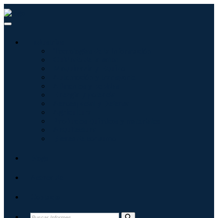
Industrias
Tecnologías de la información
Cuidado de la salud
Maquinaria y Equipo
Automoción y transporte
Alimentos y bebidas
Energía y potencia
Aeroespacial y Defensa
Agricultura
Productos químicos y materiales
Arquitectura
Bienes de consumo
Blogs
Acerca de
Contacto