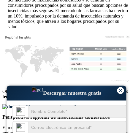
consumidores preocupados por su salud que buscan opciones de
insecticidas más seguras. El mercado de las farmacias ha crecido
un 10%, impulsado por la demanda de insecticidas naturales y
menos tóxicos, que atraen a los hogares preocupados por su
salud.
XX
XX%
XX
XX%
XX
XX%
XX
XX%
×
Obtenga información completa sobre el
tamaño del mercado
y las
Descargar muestra gratis
tendencias de crecimiento
Descargar muestra gratis
Perspectiva regional de insecticidas domésticos
El mercado de insecticidas domésticos está creciendo en múltiples
regiones, impulsado por una mayor conciencia sobre la higiene, los