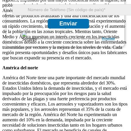
problemas de salud y el aumento de los ingresos disponibles.
América del Norte y Europa dominan el mercado, respaldadas por
ofertas de productos avanzadas y una alta concienciación de los
consumidores. La región de Asia y el Pacífico está experimentando
Enviar
un rápido crecimiento, impulsado por la urbanización y el aumento
de la población en las zonas tropicales. Mientras tanto, Oriente
Medio y África muestran un interés creciente en los insecticidas
Garantizamos la total confidencialidad de sus datos personales.
Privacidad
domésticos debido a la creciente conciencia sobre las enfermedades
transmitidas por vectores y la mejora de los niveles de vida. Cada
región presenta oportunidades y desafíos únicos para los fabricantes
que buscan expandir su presencia en el mercado.
América del norte
América del Norte tiene una parte importante del mercado mundial
de insecticidas domésticos, que representa alrededor del 30%.
Estados Unidos lidera la demanda de insecticidas, y el mercado está
impulsado por la preocupación por los riesgos para la salud
derivados de las plagas y una fuerte preferencia por productos
convenientes y eficaces. Los aerosoles y vaporizadores son los tipos
más populares, y los aerosoles representan el 35% de la cuota de
mercado de la región. América del Norte ha experimentado un
aumento del 10% en la demanda, impulsada por la creciente
necesidad de soluciones insecticidas tanto en los hogares urbanos
como suburbanos. El mercado se beneficia de canales de