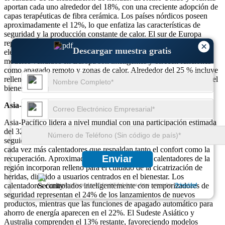
aportan cada uno alrededor del 18%, con una creciente adopción de
capas terapéuticas de fibra cerámica. Los países nórdicos poseen
aproximadamente el 12%, lo que enfatiza las características de
seguridad y la producción constante de calor. El sur de Europa
representa el 10%, adoptando calefactores con autoapagado y
×
Descargar muestra gratis
elementos de ahorro energético. Alrededor del 26% de todos los
modelos vendidos en Europa son inteligentes y ofrecen funciones
como apagado remoto y zonas de calor. Alrededor del 25 % incluye
relleno para el cuidado de la cicatrización de heridas para mejorar el
bienestar del usuario durante los meses más fríos.
Asia-Pacífico
Asia-Pacífico lidera a nivel mundial con una participación estimada
del 32%. China representa casi el 60% del volumen de la región,
seguida por India (15%) y Japón (12%), y los consumidores eligen
cada vez más calentadores que respaldan tanto el confort como la
Enviar
recuperación. Aproximadamente el 28% de los calentadores de la
región incorporan relleno para el cuidado de la cicatrización de
heridas, dirigido a usuarios centrados en el bienestar. Los
calentadores controlados inteligentemente con temporizadores de
Garantizamos la total confidencialidad de sus datos personales.
Privacidad
seguridad representan el 24% de los lanzamientos de nuevos
productos, mientras que las funciones de apagado automático para
ahorro de energía aparecen en el 22%. El Sudeste Asiático y
Australia comprenden el 13% restante, favoreciendo modelos