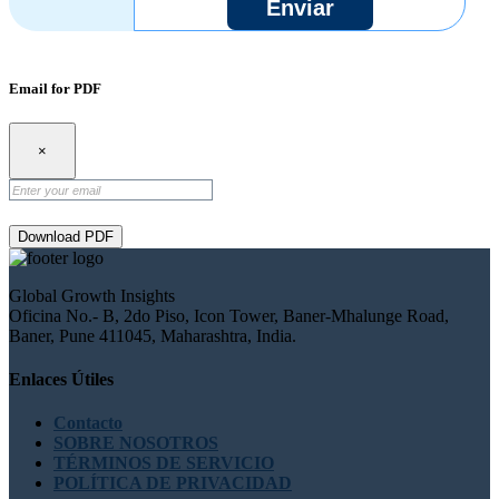
Enviar
Email for PDF
×
Download PDF
Global Growth Insights
Oficina No.- B, 2do Piso, Icon Tower, Baner-Mhalunge Road,
Baner, Pune 411045, Maharashtra, India.
Enlaces Útiles
Contacto
SOBRE NOSOTROS
TÉRMINOS DE SERVICIO
POLÍTICA DE PRIVACIDAD