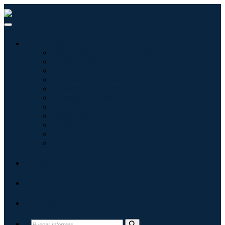
Industrias
Tecnologías de la información
Cuidado de la salud
Maquinaria y Equipo
Automoción y transporte
Alimentos y bebidas
Energía y potencia
Aeroespacial y Defensa
Agricultura
Productos químicos y materiales
Arquitectura
Bienes de consumo
Blogs
Acerca de
Contacto