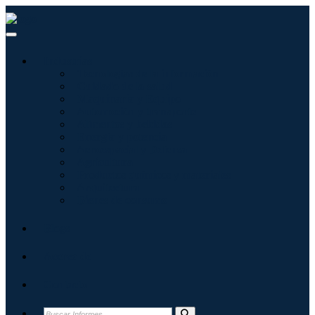
Industrias
Tecnologías de la información
Cuidado de la salud
Maquinaria y Equipo
Automoción y transporte
Alimentos y bebidas
Energía y potencia
Aeroespacial y Defensa
Agricultura
Productos químicos y materiales
Arquitectura
Bienes de consumo
Blogs
Acerca de
Contacto