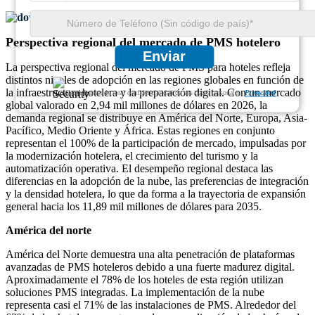
Descargar muestra gratis
Perspectiva regional del mercado de PMS hotelero
Enviar
La perspectiva regional del mercado de PMS para hoteles refleja
distintos niveles de adopción en las regiones globales en función de
la infraestructura hotelera y la preparación digital. Con un mercado
Garantizamos la total confidencialidad de sus datos personales.
Privacidad
global valorado en 2,94 mil millones de dólares en 2026, la
demanda regional se distribuye en América del Norte, Europa, Asia-
Pacífico, Medio Oriente y África. Estas regiones en conjunto
representan el 100% de la participación de mercado, impulsadas por
la modernización hotelera, el crecimiento del turismo y la
automatización operativa. El desempeño regional destaca las
diferencias en la adopción de la nube, las preferencias de integración
y la densidad hotelera, lo que da forma a la trayectoria de expansión
general hacia los 11,89 mil millones de dólares para 2035.
América del norte
América del Norte demuestra una alta penetración de plataformas
avanzadas de PMS hoteleros debido a una fuerte madurez digital.
Aproximadamente el 78% de los hoteles de esta región utilizan
soluciones PMS integradas. La implementación de la nube
representa casi el 71% de las instalaciones de PMS. Alrededor del