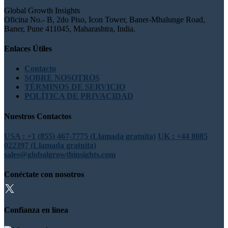
Global Growth Insights
Oficina No.- B, 2do Piso, Icon Tower, Baner-Mhalunge Road,
Baner, Pune 411045, Maharashtra, India.
Enlaces Útiles
Contacto
SOBRE NOSOTROS
TÉRMINOS DE SERVICIO
POLÍTICA DE PRIVACIDAD
Nuestros Contactos
USA : +1 (855) 467-7775 (Llamada gratuita)
UK : +44 8085
022397 (Llamada gratuita)
sales@globalgrowthinsights.com
Conéctate con nosotros
Confianza en línea