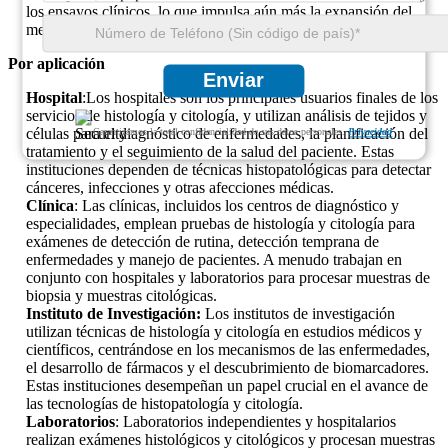
los ensayos clínicos, lo que impulsa aún más la expansión del
mercado.
Por aplicación
Enviar
Hospital
:Los hospitales son los principales usuarios finales de los
servicios de histología y citología, y utilizan análisis de tejidos y
células para el diagnóstico de enfermedades, la planificación del
Garantizamos la total confidencialidad de sus datos personales.
Privacidad
tratamiento y el seguimiento de la salud del paciente. Estas
instituciones dependen de técnicas histopatológicas para detectar
cánceres, infecciones y otras afecciones médicas.
Clínica
: Las clínicas, incluidos los centros de diagnóstico y
especialidades, emplean pruebas de histología y citología para
exámenes de detección de rutina, detección temprana de
enfermedades y manejo de pacientes. A menudo trabajan en
conjunto con hospitales y laboratorios para procesar muestras de
biopsia y muestras citológicas.
Instituto de Investigación:
Los institutos de investigación
utilizan técnicas de histología y citología en estudios médicos y
científicos, centrándose en los mecanismos de las enfermedades,
el desarrollo de fármacos y el descubrimiento de biomarcadores.
Estas instituciones desempeñan un papel crucial en el avance de
las tecnologías de histopatología y citología.
Laboratorios
: Laboratorios independientes y hospitalarios
realizan exámenes histológicos y citológicos y procesan muestras