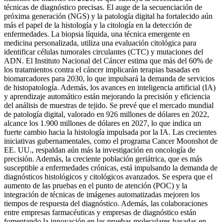
técnicas de diagnóstico precisas. El auge de la secuenciación de
próxima generación (NGS) y la patología digital ha fortalecido aún
más el papel de la histología y la citología en la detección de
enfermedades. La biopsia líquida, una técnica emergente en
medicina personalizada, utiliza una evaluación citológica para
identificar células tumorales circulantes (CTC) y mutaciones del
ADN. El Instituto Nacional del Cáncer estima que más del 60% de
los tratamientos contra el cáncer implicarán terapias basadas en
biomarcadores para 2030, lo que impulsará la demanda de servicios
de histopatología. Además, los avances en inteligencia artificial (IA)
y aprendizaje automático están mejorando la precisión y eficiencia
del análisis de muestras de tejido. Se prevé que el mercado mundial
de patología digital, valorado en 926 millones de dólares en 2022,
alcance los 1.900 millones de dólares en 2027, lo que indica un
fuerte cambio hacia la histología impulsada por la IA. Las crecientes
iniciativas gubernamentales, como el programa Cancer Moonshot de
EE. UU., respaldan aún más la investigación en oncología de
precisión. Además, la creciente población geriátrica, que es más
susceptible a enfermedades crónicas, está impulsando la demanda de
diagnósticos histológicos y citológicos avanzados. Se espera que el
aumento de las pruebas en el punto de atención (POC) y la
integración de técnicas de imágenes automatizadas mejoren los
tiempos de respuesta del diagnóstico. Además, las colaboraciones
entre empresas farmacéuticas y empresas de diagnóstico están
fomentando la innovación en las pruebas moleculares basadas en