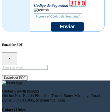
Código de Seguridad
Enviar
Email for PDF
×
Download PDF
Global Growth Insights
Oficina No.- B, 2do Piso, Icon Tower, Baner-Mhalunge Road,
Baner, Pune 411045, Maharashtra, India.
Enlaces Útiles