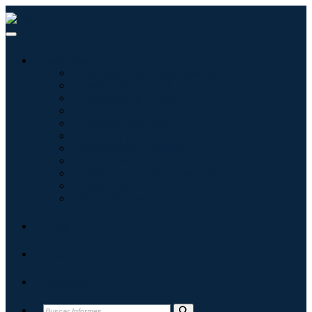
Industrias
Tecnologías de la información
Cuidado de la salud
Maquinaria y Equipo
Automoción y transporte
Alimentos y bebidas
Energía y potencia
Aeroespacial y Defensa
Agricultura
Productos químicos y materiales
Arquitectura
Bienes de consumo
Blogs
Acerca de
Contacto