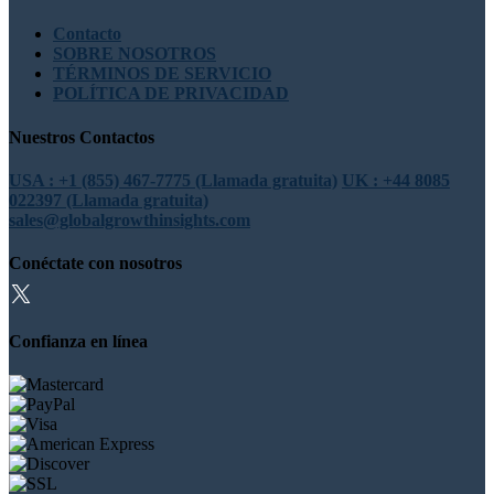
Contacto
SOBRE NOSOTROS
TÉRMINOS DE SERVICIO
POLÍTICA DE PRIVACIDAD
Nuestros Contactos
USA : +1 (855) 467-7775 (Llamada gratuita)
UK : +44 8085
022397 (Llamada gratuita)
sales@globalgrowthinsights.com
Conéctate con nosotros
Confianza en línea