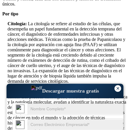
únicos.
Por tipo
Citología:
La citología se refiere al estudio de las células, que
desempeña un papel fundamental en la detección temprana del
cáncer, el diagnóstico de enfermedades infecciosas y otras
afecciones médicas. Técnicas como la prueba de Papanicolaou y
la citología por aspiración con aguja fina (PAAF) se utilizan
comúnmente para diagnosticar el cáncer y otras afecciones. El
segmento de la citología está creciendo debido al creciente
número de exámenes de detección de rutina, como el cribado del
cáncer de cuello uterino, y el auge de las técnicas de diagnóstico
no invasivas. La expansión de las técnicas de diagnóstico en el
lugar de atención y de biopsia líquida también impulsa la
demanda de servicios citológicos.
Histología:
La histología, el estudio de los tejidos, es
×
Descargar muestra gratis
fundamental en el diagnóstico de enfermedades, en particular el
cáncer. Las pruebas histológicas, incluidas la inmunohistoquímica
y la patología molecular, ayudan a identificar la naturaleza exacta
de las enfermedades a nivel celular. El mercado de la histología
está experimentando un crecimiento debido al aumento de casos
de cáncer en todo el mundo y la adopción de técnicas
histopatológicas más avanzadas. Además, el análisis histológico
desempeña un papel fundamental en el desarrollo de fármacos y