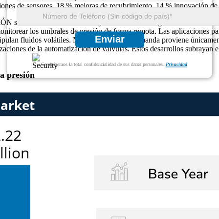
ones de sensores, 18 % mejoras de recubrimiento, 14 % innovación de vá
tra en una encrucijada crítica entre seguridad industrial e inno
nitorear los umbrales de presión de forma remota. Las aplicaciones par
Enviar
pulan fluidos volátiles. Más del 26% de la demanda proviene únicament
rnizaciones de la automatización de válvulas. Estos desarrollos s
Garantizamos la total confidencialidad de sus datos personales.
Privacidad
ta presión