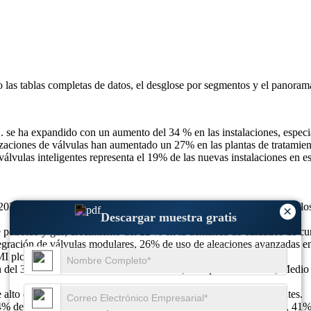
o las
tablas completas de datos, el desglose por segmentos y el panoram
 se ha expandido con un aumento del 34 % en las instalaciones, especia
alizaciones de válvulas han aumentado un 27% en las plantas de tratamie
álvulas inteligentes representa el 19% de las nuevas instalaciones en es
2024, se prevé que alcance los 144,10 millones de dólares en 2025 y l
×
Descargar muestra gratis
 petróleo y gas, crecimiento del 22 % en la demanda de cuidados de cu
gración de válvulas modulares, 26% de uso de aleaciones avanzadas en 
 plc, Velan Inc., Bray International Inc.
ión del 37%, América del Norte con un 28%, Europa con un 24%, Medio 
 alto costo, 22% complejidad del diseño en los mercados emergentes.
4% de aumento en la adopción de cuidados de curación de heridas, 41% 