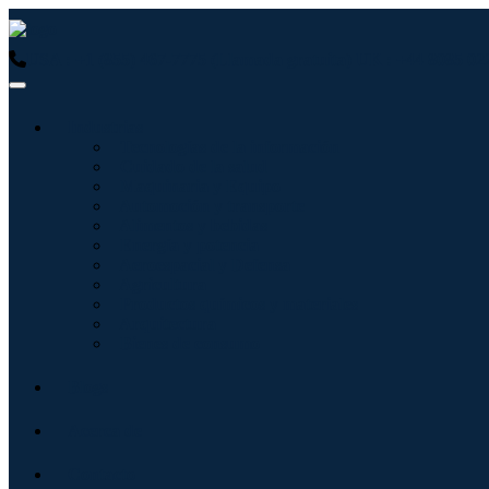
USA : +1 (855) 467-7775 (Llamada gratuita)
UK : +44 8085 02
Industrias
Tecnologías de la información
Cuidado de la salud
Maquinaria y Equipo
Automoción y transporte
Alimentos y bebidas
Energía y potencia
Aeroespacial y Defensa
Agricultura
Productos químicos y materiales
Arquitectura
Bienes de consumo
Blogs
Acerca de
Contacto