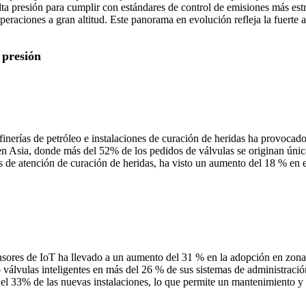
alta presión para cumplir con estándares de control de emisiones más es
peraciones a gran altitud. Este panorama en evolución refleja la fuerte
 presión
n refinerías de petróleo e instalaciones de curación de heridas ha pr
donde más del 52% de los pedidos de válvulas se originan únicamen
s de atención de curación de heridas, ha visto un aumento del 18 % en e
sensores de IoT ha llevado a un aumento del 31 % en la adopción en zon
 válvulas inteligentes en más del 26 % de sus sistemas de administración
 el 33% de las nuevas instalaciones, lo que permite un mantenimiento y