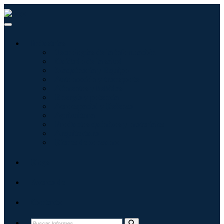
Industrias
Tecnologías de la información
Cuidado de la salud
Maquinaria y Equipo
Automoción y transporte
Alimentos y bebidas
Energía y potencia
Aeroespacial y Defensa
Agricultura
Productos químicos y materiales
Arquitectura
Bienes de consumo
Blogs
Acerca de
Contacto