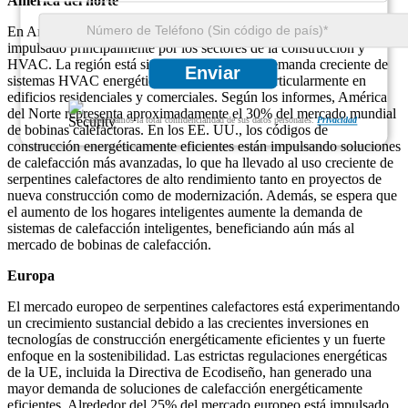
América del norte
En América del Norte, el mercado de serpentines calefactores está
impulsado principalmente por los sectores de la construcción y
HVAC. La región está siendo testigo de una demanda creciente de
Enviar
sistemas HVAC energéticamente eficientes, particularmente en
edificios residenciales y comerciales. Según los informes, América
del Norte representa aproximadamente el 30% del mercado mundial
Garantizamos la total confidencialidad de sus datos personales.
Privacidad
de bobinas calefactoras. En los EE. UU., los códigos de
construcción energéticamente eficientes están impulsando soluciones
de calefacción más avanzadas, lo que ha llevado al uso creciente de
serpentines calefactores de alto rendimiento tanto en proyectos de
nueva construcción como de modernización. Además, se espera que
el aumento de los hogares inteligentes aumente la demanda de
sistemas de calefacción inteligentes, beneficiando aún más al
mercado de bobinas de calefacción.
Europa
El mercado europeo de serpentines calefactores está experimentando
un crecimiento sustancial debido a las crecientes inversiones en
tecnologías de construcción energéticamente eficientes y un fuerte
enfoque en la sostenibilidad. Las estrictas regulaciones energéticas
de la UE, incluida la Directiva de Ecodiseño, han generado una
mayor demanda de soluciones de calefacción energéticamente
eficientes. Alrededor del 25% del mercado europeo está impulsado