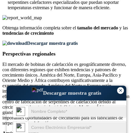
serpentines calefactores especializados que puedan soportar
temperaturas extremas y funcionar de manera eficiente.
Obtenga información completa sobre el
tamaño del mercado
y las
tendencias de crecimiento
Descargar muestra gratis
Perspectivas regionales
El mercado de bobinas de calefacción es geográficamente diverso,
con diferentes regiones que exhiben tendencias y patrones de
crecimiento únicos. América del Norte, Europa, Asia-Pacífico y
Oriente Medio y África contribuyen significativamente a la
expansión del mercado. América del Norte y Europa están
×
impulsadas por la demanda de soluciones energéticamente
Descargar muestra gratis
eficientes, mientras que Asia y el Pacífico se está convirtiendo en un
centro de fabricación de serpentines de calefacción debido al
crecimiento del sector industrial. Oriente Medio y África, con sus
grandes proyectos de desarrollo de infraestructura, presentan
importantes oportunidades de crecimiento para los fabricantes de
serpentines de calefacción.